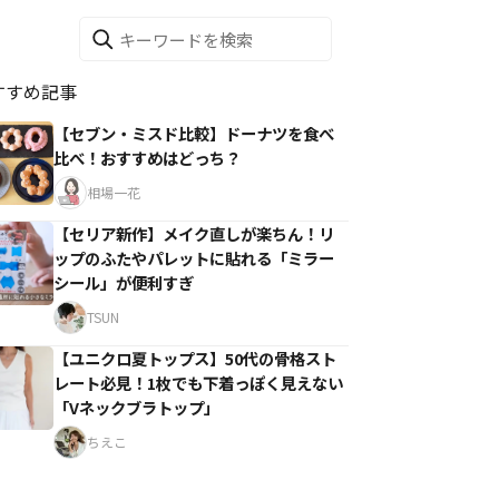
すすめ記事
【セブン・ミスド比較】ドーナツを食べ
比べ！おすすめはどっち？
相場一花
【セリア新作】メイク直しが楽ちん！リ
ップのふたやパレットに貼れる「ミラー
シール」が便利すぎ
TSUN
【ユニクロ夏トップス】50代の骨格スト
レート必見！1枚でも下着っぽく見えない
「Vネックブラトップ」
ちえこ