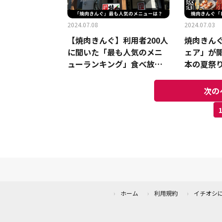
2024.07.08
2024.07.03
【焼肉きんぐ】利用者200人
焼肉きん
に聞いた「最も人気のメニ
ェア」が
ューランキング」食べ放題
本の夏祭り
で頼むべきお肉はコレ！
ニューが
次の
ホーム
利用規約
イチオシ