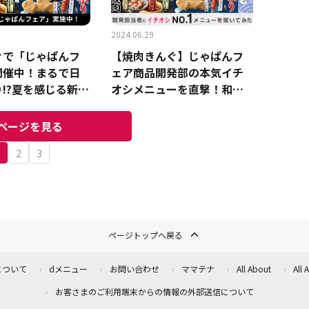
2024.06.29
ぐで「じゃぱんフ
【焼肉きんぐ】じゃぱんフ
開催中！まるで日
ェア商品開発部の本気イチ
!?夏を感じる新メ
オシメニューを直撃！和風
9月まで登場！
冷麺や醤油焼肉…コレ嫌い
な人はいないのでは!?
ページを見る
1
2
3
ページトップへ戻る
について
dメニュー
お問い合わせ
ママテナ
All About
All
お客さまのご利用端末からの情報の外部送信について