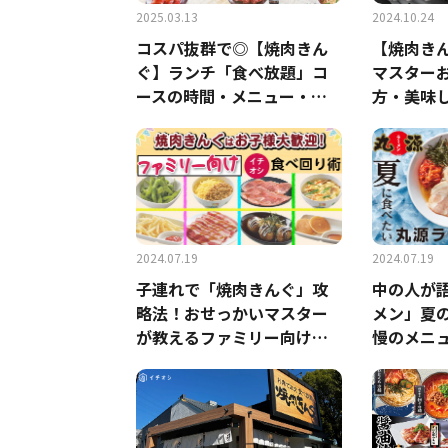
2025.03.13
2024.10.24
コスパ抜群で◎【焼肉きん
【焼肉き
ぐ】ランチ「食べ放題」コ
マスター
ースの時間・メニュー・料
方・美味
金を解説！
を最大級
ンジ
2024.07.19
2024.07.19
子連れで「焼肉きんぐ」攻
中の人が
略法！おせっかいマスター
メン」夏
が教えるファミリー向けコ
慢のメニ
ースやメニュー、上手な食
ラーメン 
べ回り術
ない！