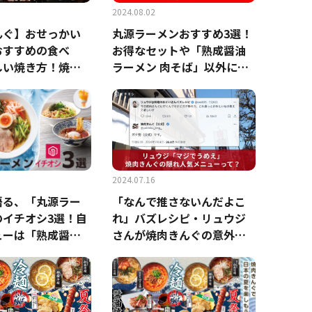
2024.08.02
んぐ】おせっかい
丸源ラーメンおすすめ3選！
おすすめの食べ
お得なセットや「熟成醤油
しい焼き方！焼肉
ラーメン 肉そば」以外にも
に楽しむ裏技アレ
注目
2024.07.16
語る、「丸源ラー
「なんで推さないんだよこ
のイチオシ3選！自
れ」バズレシピ・リュウジ
ューは「熟成醤油
さんが焼肉きんぐの意外な
肉そば」だけじゃ
メニューをイチオシ