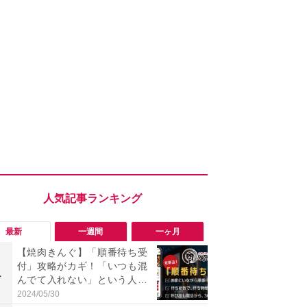
最新
一週間
一ヶ月
【焼肉きんぐ】「順番待ち受
「勝手にデ
付」攻略がカギ！「いつも混
る!?」Win
1
1
んでて入れない」という人が
オフにして最
知らない裏技や予約のコツを
身を守る技
2024/05/30
2026/08/05