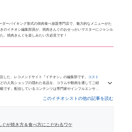
ーダーバイキング形式の焼肉食べ放題専門店で、魅力的なメニューがた
きのイチオシ編集部員が、焼肉きんぐのおせっかいマスターにジャンル
た。焼肉きんぐを楽しみたい方必見です！
開設した、レコメンドサイト『イチオシ』の編集部です。
コスト
どの人気ショップの隠れた名品を、コラムや動画を通してご紹
載です。配信しているコンテンツは専門家やインフルエンサー
をお届けしているので、ぜひ
Googleニュースでフォロー
してく
このイチオシストの他の記事を読む
んぐが焼き方＆食べ方にこだわるワケ