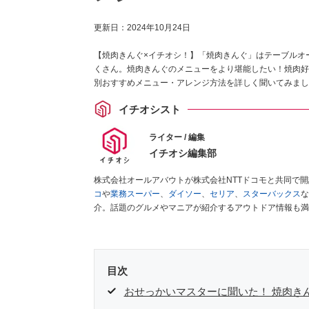
更新日：
2024年10月24日
【焼肉きんぐ×イチオシ！】「焼肉きんぐ」はテーブルオ
くさん。焼肉きんぐのメニューをより堪能したい！焼肉好
別おすすめメニュー・アレンジ方法を詳しく聞いてみまし
イチオシスト
ライター / 編集
イチオシ編集部
株式会社オールアバウトが株式会社NTTドコモと共同で
コ
や
業務スーパー
、
ダイソー
、
セリア
、
スターバックス
な
介。話題のグルメやマニアが紹介するアウトドア情報も満
が実際に使用してレビューしています。毎日トレンド情報
ださい！
目次
おせっかいマスターに聞いた！ 焼肉き