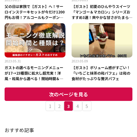
父の日は家族で【ガスト】へ！サー
【ガスト】初夏のひんやりスイーツ
ロインステーキセットが今だけ1200
「マンゴー＆マカロン」シリーズお
円もお得！アルコールもクーポンで
すすめ3選！爽やかな甘さがたまら
安い！
ん！
2023.05.31
2023.05.09
ガストの選べるモーニングメニュー
【ガスト】ボリューム感がすごい！
が17→23種類に拡大し超充実！洋
「いちごと抹茶の和パフェ」は和の
風・和風から選べる！開始時間＆終
食材がたっぷりな贅沢パフェ
了時間、値段を徹底解説
次のページを見る
1
2
3
4
5
おすすめ記事