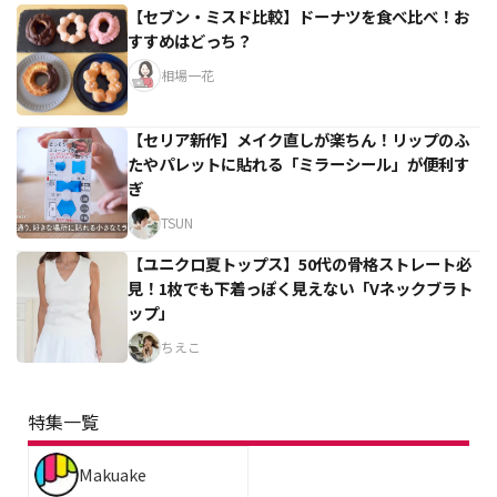
【セブン・ミスド比較】ドーナツを食べ比べ！お
すすめはどっち？
相場一花
【セリア新作】メイク直しが楽ちん！リップのふ
たやパレットに貼れる「ミラーシール」が便利す
ぎ
TSUN
【ユニクロ夏トップス】50代の骨格ストレート必
見！1枚でも下着っぽく見えない「Vネックブラト
ップ」
ちえこ
特集一覧
Makuake