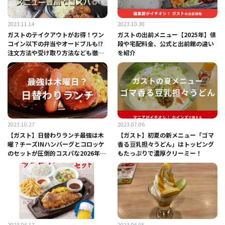
2023.11.14
2023.10.30
ガストのテイクアウトがお得！ワン
ガストの出前メニュー【2025年】値
コイン以下の弁当やオードブルも⁉
段や宅配料金、公式と出前館の違い
注文方法や受け取り方法なども徹底
を紹介
解説
2023.10.27
2023.07.06
【ガスト】日替わりランチ最強は木
【ガスト】初夏の新メニュー「ゴマ
曜？チーズINハンバーグとコロッケ
香る豆乳担々うどん」はトッピング
のセットが圧倒的コスパな2026年最
もたっぷりで濃厚クリーミー！
新版
2023.06.17
2023.06.05