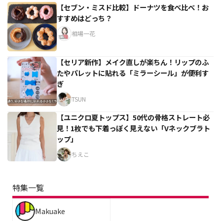
【セブン・ミスド比較】ドーナツを食べ比べ！お
すすめはどっち？
相場一花
【セリア新作】メイク直しが楽ちん！リップのふ
たやパレットに貼れる「ミラーシール」が便利す
ぎ
TSUN
【ユニクロ夏トップス】50代の骨格ストレート必
見！1枚でも下着っぽく見えない「Vネックブラト
ップ」
ちえこ
特集一覧
Makuake