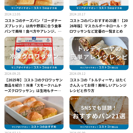
2024.12.05
2024.10.17
コストコのチーズパン「ゴーダチー
コストコのパンおすすめ23選！【20
ズブレッド」は肉や野菜に合う食事
26年版】マスカルポーネロール・ク
パンで美味！食べ方やアレンジ、カ
ロワッサンなど定番の一覧まとめ
ロリー、冷凍保存方法など
2024.09.25
2024.09.12
【2025年】コストコのクロワッサン
コストコの「トルティーヤ」はたく
商品を紹介！冷凍「スモークハムチ
さん入ってお得！美味しいアレンジ
ーズクロワッサン」は生地もチーズ
レシピと作り方
も香ばしい
2024.07.12
2024.05.09