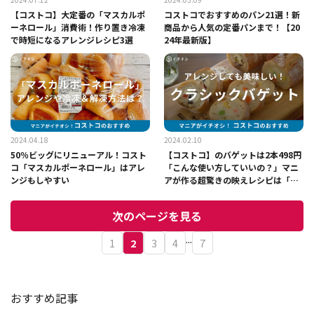
【コストコ】大定番の「マスカルポ
コストコでおすすめのパン21選！新
ーネロール」消費術！作り置き冷凍
商品から人気の定番パンまで！【20
で時短になるアレンジレシピ3選
24年最新版】
2024.04.18
2024.02.10
50％ビッグにリニューアル！コスト
【コストコ】のバゲットは2本498円
コ「マスカルポーネロール」はアレ
「こんな使い方していいの？」マニ
ンジもしやすい
アが作る超驚きの映えレシピは「絶
対マネしたい！」
次のページを見る
...
1
2
3
4
7
おすすめ記事