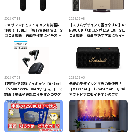
2026.07.14
2026.07.08
JBLサウンドとノイキャンを気軽に
【スリムデザインで置きやすい】KE
体感！【JBL】「Wave Beam 2」を
NWOOD「CDコンポ LCA-10」を口
口コミ調査！通勤や作業にイチオシ
コミ調査！家事や語学学習にもイチ
の
オシのワケ
2026.07.04
2026.07.03
1万円台で最強ノイキャン【Anker】
伝統のデザインと圧巻の重低音！
「Soundcore Liberty 5」を口コミ
【Marshall】「Emberton III」が
調査！動画や通話にイチオシのワケ
アウトドアにもイチオシのワケ