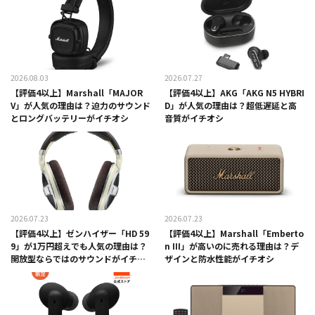
2026.08.03
2026.07.27
【評価4以上】Marshall「MAJOR
【評価4以上】AKG「AKG N5 HYBRI
V」が人気の理由は？迫力のサウンド
D」が人気の理由は？超低遅延と高
とロングバッテリーがイチオシ
音質がイチオシ
2026.07.23
2026.07.23
【評価4以上】ゼンハイザー「HD 59
【評価4以上】Marshall「Emberto
9」が1万円超えでも人気の理由は？
n III」が高いのに売れる理由は？デ
開放型ならではのサウンドがイチオ
ザインと防水性能がイチオシ
シ