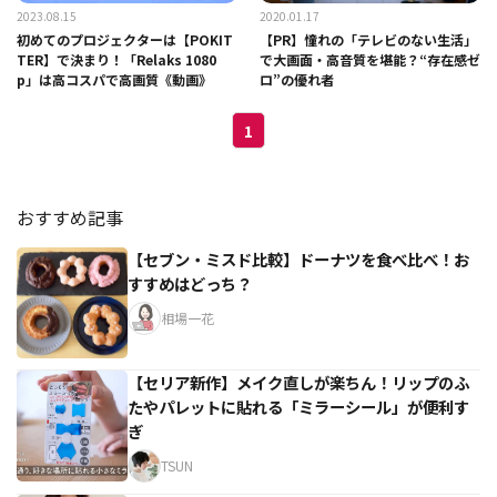
2023.08.15
2020.01.17
初めてのプロジェクターは【POKIT
【PR】憧れの「テレビのない生活」
TER】で決まり！「Relaks 1080
で大画面・高音質を堪能？“存在感ゼ
p」は高コスパで高画質《動画》
ロ”の優れ者
1
おすすめ記事
【セブン・ミスド比較】ドーナツを食べ比べ！お
すすめはどっち？
相場一花
【セリア新作】メイク直しが楽ちん！リップのふ
たやパレットに貼れる「ミラーシール」が便利す
ぎ
TSUN