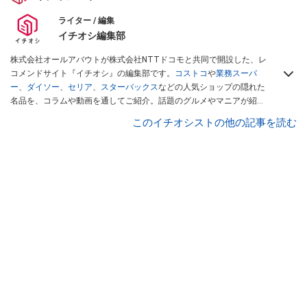
ライター / 編集
イチオシ編集部
株式会社オールアバウトが株式会社NTTドコモと共同で開設した、レ
コメンドサイト『イチオシ』の編集部です。
コストコ
や
業務スーパ
ー
、
ダイソー
、
セリア
、
スターバックス
などの人気ショップの隠れた
名品を、コラムや動画を通してご紹介。話題のグルメやマニアが紹介
するアウトドア情報も満載です。配信しているコンテンツは専門家や
このイチオシストの他の記事を読む
インフルエンサーが実際に使用してレビューしています。毎日トレン
ド情報をお届けしているので、ぜひ
Googleニュースでフォロー
してく
ださい！