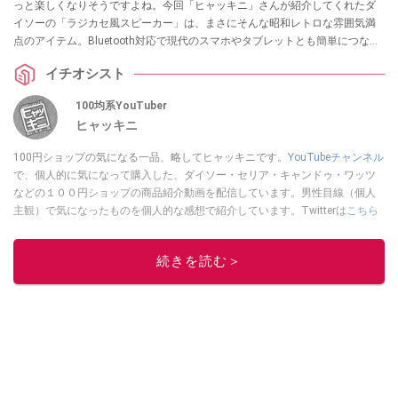
っと楽しくなりそうですよね。今回「ヒャッキニ」さんが紹介してくれたダ
イソーの「ラジカセ風スピーカー」は、まさにそんな昭和レトロな雰囲気満
点のアイテム。Bluetooth対応で現代のスマホやタブレットとも簡単につなが
り、見た目だけでなく使い勝手もバッチリなのだそう！ レトロなインテリア
イチオシスト
や、プレゼントをお探しの方はぜひチェックしてみてくださいね。
100均系YouTuber
ヒャッキニ
100円ショップの気になる一品、略してヒャッキニです。
YouTubeチャンネル
で、個人的に気になって購入した、ダイソー・セリア・キャンドゥ・ワッツ
などの１００円ショップの商品紹介動画を配信しています。男性目線（個人
主観）で気になったものを個人的な感想で紹介しています。Twitterは
こちら
から！
このイチオシストの他の記事を読む
続きを読む＞