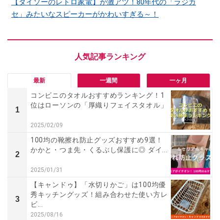
【ダイソーのレトロ家電】が激アツ！80年代の「ラジカ
セ」みたいなスピーカーがかわいすぎる～！
最新
一週間
一ヶ月
コンビニのタオルおすすめランキング！1
位はローソンの「厚織りフェイスタオル」
1
2025/02/09
100均の靴擦れ防止グッズおすすめ9選！
かかと・つま先・くるぶし保護に◎ ダイ...
2
2025/01/31
【キャンドゥ】「水切りかご」は100均優
秀キッチングッズ！組み合わせた使い方レ
3
ビ...
2025/08/16