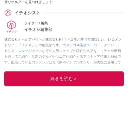
適なホルダーを見つけましょう！
イチオシスト
ライター / 編集
イチオシ編集部
株式会社オールアバウトが株式会社NTTドコモと共同で開設した、レコメン
ドサイト『イチオシ』の編集部です。
コストコ
や
業務スーパー
、
ダイソー
、
セリア
、
スターバックス
などの人気ショップの隠れた名品を、コラムや動画
を通してご紹介。話題のグルメやマニアが紹介するアウトドア情報も満載で
す。配信しているコンテンツは専門家やインフルエンサーが実際に使用して
レビューしています。毎日トレンド情報をお届けしているので、ぜひ
Google
ニュースでフォロー
してください！
続きを読む＞
このイチオシストの他の記事を読む