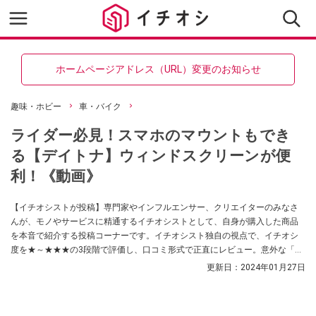
ホームページアドレス（URL）変更のお知らせ
趣味・ホビー
車・バイク
ライダー必見！スマホのマウントもでき
る【デイトナ】ウィンドスクリーンが便
利！《動画》
【イチオシストが投稿】専門家やインフルエンサー、クリエイターのみなさ
んが、モノやサービスに精通するイチオシストとして、自身が購入した商品
を本音で紹介する投稿コーナーです。イチオシスト独自の視点で、イチオシ
度を★～★★★の3段階で評価し、口コミ形式で正直にレビュー。意外な「買
ってよかった！」に出会えるかも？ 買い物の参考にしてくださいね！
更新日：
2024年01月27日