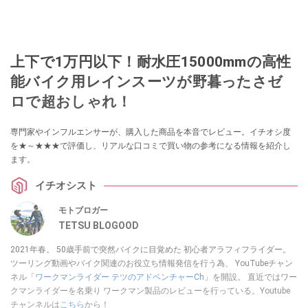
上下で1万円以下！耐水圧15000mmの高性
能バイク用レインスーツが野暮ったさゼ
ロで超おしゃれ！
専門家やインフルエンサーが、購入した商品を本音でレビュー。イチオシ度
を★～★★★で評価し、リアルな口コミで買い物の参考になる情報を紹介し
ます。
イチオシスト
モトブロガー
TETSU BLOGOOD
2021年春。 50歳手前で突然バイクに目覚めた 初心者アラフィフライダー。
ツーリング動画やバイク関連のお役立ち情報発信を行う為、 YouTubeチャン
ネル「
ワークマンライダー テツのアドベンチャーCh
」を開設。 直近ではワー
クマンライダーを名乗り ワークマン製品のレビューを行っている。Youtube
チャンネルは
こちら
から！