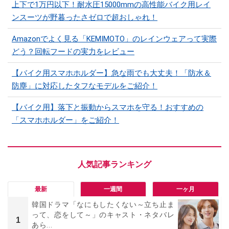
上下で1万円以下！耐水圧15000mmの高性能バイク用レイ
ンスーツが野暮ったさゼロで超おしゃれ！
Amazonでよく見る「KEMIMOTO」のレインウェアって実際
どう？回転フードの実力をレビュー
【バイク用スマホホルダー】急な雨でも大丈夫！「防水＆
防塵」に対応したタフなモデルをご紹介！
【バイク用】落下と振動からスマホを守る！おすすめの
「スマホホルダー」をご紹介！
最新
一週間
一ヶ月
韓国ドラマ「なにもしたくない～立ち止ま
って、恋をして～」のキャスト・ネタバレ
1
あら...