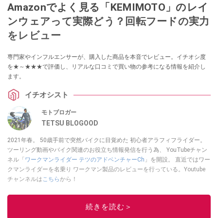
Amazonでよく見る「KEMIMOTO」のレイ
ンウェアって実際どう？回転フードの実力
をレビュー
専門家やインフルエンサーが、購入した商品を本音でレビュー。イチオシ度
を★～★★★で評価し、リアルな口コミで買い物の参考になる情報を紹介し
ます。
イチオシスト
モトブロガー
TETSU BLOGOOD
2021年春。 50歳手前で突然バイクに目覚めた 初心者アラフィフライダー。
ツーリング動画やバイク関連のお役立ち情報発信を行う為、 YouTubeチャン
ネル「
ワークマンライダー テツのアドベンチャーCh
」を開設。 直近ではワー
クマンライダーを名乗り ワークマン製品のレビューを行っている。Youtube
チャンネルは
こちら
から！
このイチオシストの他の記事を読む
続きを読む＞