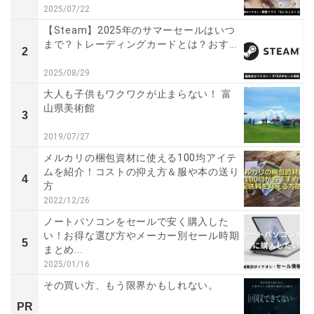
2025/07/22
【Steam】2025年のサマーセールはいつ
まで？トレーディングカードとは？おす...
2
2025/08/29
大人も子供もワクワクが止まらない！ 富
山県美術館
3
2019/07/27
メルカリの梱包資材に使える100均アイテ
ムを紹介！コストの抑え方＆服や本の送り
4
方
2022/12/26
ノートパソコンをセールで安く購入した
い！お得な選び方やメーカー別セール時期
5
まとめ...
2025/01/16
その買い方、もう限界かもしれない。
PR