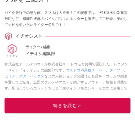
バイク走行中の急な雨、スマホは大丈夫？この記事では、IP68防水やQi充電
対応など、機能性抜群のバイク用スマホホルダーを厳選してご紹介。安心し
てナビを使いたいライダー必見です！
イチオシスト
ライター / 編集
イチオシ編集部
株式会社オールアバウトが株式会社NTTドコモと共同で開設した、レコメン
ドサイト『イチオシ』の編集部です。
コストコ
や
業務スーパー
、
ダイソー
、
セリア
、
スターバックス
などの人気ショップの隠れた名品を、コラムや動画
を通してご紹介。話題のグルメやマニアが紹介するアウトドア情報も満載で
す。配信しているコンテンツは専門家やインフルエンサーが実際に使用して
レビューしています。毎日トレンド情報をお届けしているので、ぜひ
Google
ニュースでフォロー
してください！
続きを読む＞
このイチオシストの他の記事を読む