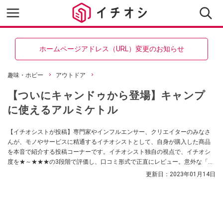
ホームページアドレス（URL）変更のお知らせ
趣味・ホビー
アウトドア
【ついにキャンドゥから登場】キャンプ
に使えるアルミケトル
【イチオシストが投稿】専門家やインフルエンサー、クリエイターのみなさ
んが、モノやサービスに精通するイチオシストとして、自身が購入した商品
を本音で紹介する投稿コーナーです。イチオシスト独自の視点で、イチオシ
度を★～★★★の3段階で評価し、口コミ形式で正直にレビュー。意外な「買
ってよかった！」に出会えるかも？ 買い物の参考にしてくださいね！
更新日：
2023年01月14日