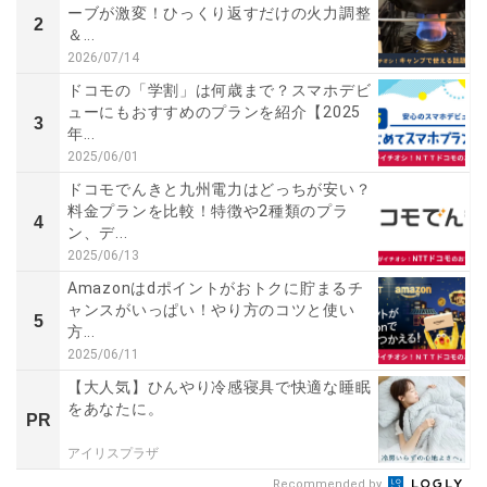
ーブが激変！ひっくり返すだけの火力調整
2
＆...
2026/07/14
ドコモの「学割」は何歳まで？スマホデビ
ューにもおすすめのプランを紹介【2025
3
年...
2025/06/01
ドコモでんきと九州電力はどっちが安い？
料金プランを比較！特徴や2種類のプラ
4
ン、デ...
2025/06/13
Amazonはdポイントがおトクに貯まるチ
ャンスがいっぱい！やり方のコツと使い
5
方...
2025/06/11
【大人気】ひんやり冷感寝具で快適な睡眠
をあなたに。
PR
アイリスプラザ
Recommended by