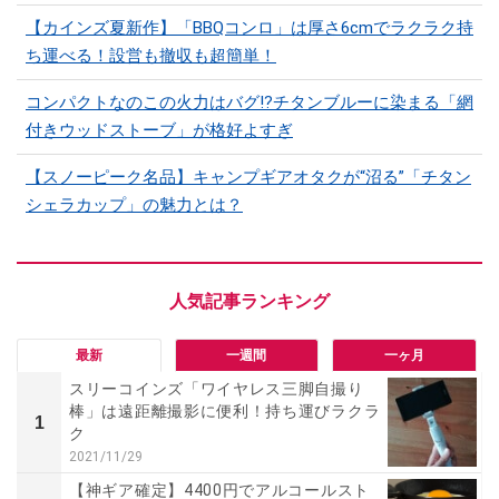
【カインズ夏新作】「BBQコンロ」は厚さ6cmでラクラク持
ち運べる！設営も撤収も超簡単！
コンパクトなのこの火力はバグ⁉チタンブルーに染まる「網
付きウッドストーブ」が格好よすぎ
【スノーピーク名品】キャンプギアオタクが“沼る”「チタン
シェラカップ」の魅力とは？
最新
一週間
一ヶ月
スリーコインズ「ワイヤレス三脚自撮り
棒」は遠距離撮影に便利！持ち運びラクラ
1
ク
2021/11/29
【神ギア確定】4400円でアルコールスト