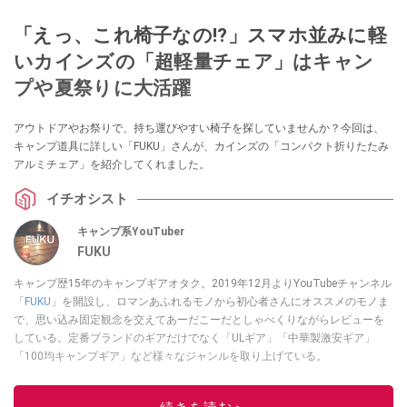
「えっ、これ椅子なの!?」スマホ並みに軽
いカインズの「超軽量チェア」はキャン
プや夏祭りに大活躍
アウトドアやお祭りで、持ち運びやすい椅子を探していませんか？今回は、
キャンプ道具に詳しい「FUKU」さんが、カインズの「コンパクト折りたたみ
アルミチェア」を紹介してくれました。
イチオシスト
キャンプ系YouTuber
FUKU
キャンプ歴15年のキャンプギアオタク。2019年12月よりYouTubeチャンネル
「
FUKU
」を開設し、ロマンあふれるモノから初心者さんにオススメのモノま
で、思い込み固定観念を交えてあーだこーだとしゃべくりながらレビューを
している。定番ブランドのギアだけでなく「ULギア」「中華製激安ギア」
「100均キャンプギア」など様々なジャンルを取り上げている。
このイチオシストの他の記事を読む