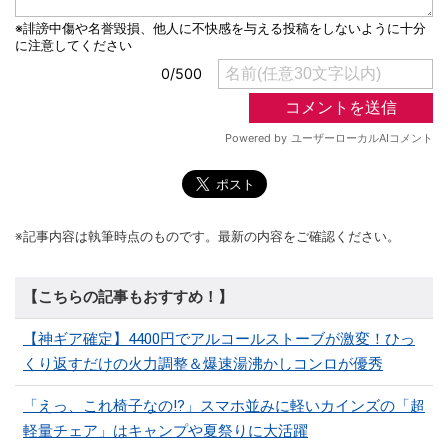
※記事内容は執筆時点のものです。最新の内容をご確認ください。
【こちらの記事もおすすめ！】
【神ギア確定】4400円でアルコールストーブが激変！ひっ
くり返すだけの火力調整＆爆速湯沸かしコンロが優秀
「えっ、これ椅子なの!?」スマホ並みに軽いカインズの「超
軽量チェア」はキャンプや夏祭りに大活躍