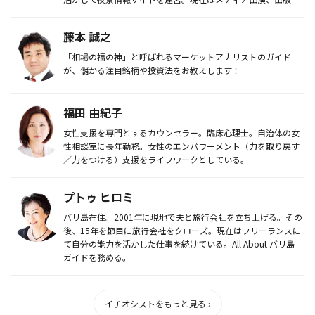
へ...
藤本 誠之
「相場の福の神」と呼ばれるマーケットアナリストのガイド
が、儲かる注目銘柄や投資法をお教えします！
福田 由紀子
女性支援を専門とするカウンセラー。臨床心理士。自治体の女
性相談室に長年勤務。女性のエンパワーメント（力を取り戻す
／力をつける）支援をライフワークとしている。
プトゥ ヒロミ
バリ島在住。2001年に現地で夫と旅行会社を立ち上げる。その
後、15年を節目に旅行会社をクローズ。現在はフリーランスに
て自分の能力を活かした仕事を続けている。All About バリ島
ガイドを務める。
イチオシストをもっと見る ›