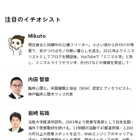
注目のイチオシスト
Mikuto
現在彼女と同棲中の21歳フリーター。小さい頃から片付けが得
意で、気がつけばモノの無い暮らしを送る。2021年よりミニマ
リストとしてブログを開設後、YouTubeで「ミニマル学」と称
し、ミニマルライフやラジオ、片付けなどの情報を発信してい
る。...
内田 智章
臨床心理士。米国催眠士協会（NGH）認定ヒプノセラピスト。
神戸臨床心理オフィス代表
岩崎 拓哉
法政大学経済学部卒。2003年より夜景写真家として日本全国・
海外で夜景取材を続ける。13年間の活動で47都道府県・2,000
カ所以上の夜景スポットを巡り、Webエンジニアのキャリアも
活かして夜景情報サイトを運営。現在はメディア出演、出版物