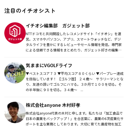
注目のイチオシスト
イチオシ編集部 ガジェット部
NTTドコモと共同開設したレコメンドサイト「イチオシ」を運
営。スマホやパソコン、アプリ、スマートウォッチなど、デジ
タルライフを豊かにするレビューやセール情報を発信。専門家
による信頼できる情報をまとめたり、ガジェット好きの編集部
員が厳選したお...
気ままにVGOLFライフ
▼ベストスコア７３ ▼平均スコア８０くらい ▼パープレー達成
を目指しています！ 【ゴルフ歴】 ２４歳〜 サラリーマンとな
り、友達の誘いでゴルフにハマる。３か月で１００を切る。そ
の半年後に９０を切る。３４歳〜 ...
株式会社anyone 木村好孝
株式会社anyone代表の木村と申します。私たちは「加工食品で
日本の農業をバックアップ！」を合言葉に、農業の6次産業化サ
ポートを主な業務としております。大切に育てた農産物を加工