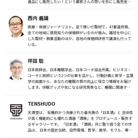
食品にし販売したい！という農家さんの想いを形にし販売支援
を行って...
西内 義雄
医療・保健ジャーナリスト。足で稼いだ取材で、47都道府県、
全ての地域に顔見知りの保健師がいるのが強み。雑誌を中心に
した取材・執筆活動のほか、各地の保健師研修で講演も行って
いる。
坪田 聡
日本医師会、日本睡眠学会、日本コーチ協会所属。ビジネス・
コーチと医師という2つの仕事を活かし、行動計画と医学・生理
学の両面から、あなたの睡眠の質の向上に役立つ情報をお届け
します。快眠グッズや気になる研究発表など、睡眠に関連する
最新情報も豊富...
TENSHUDO
天酒堂は、 有機的かつ洗練された最先端の「日本酒」と 芸術性
が高く機能的にも優れた酒器「酒碗」を プロデュース・販売す
るギャラリーです。 「日本酒」「酒碗」共に取り扱う全ての作
品は、 日本の歴史伝統、自然環境、哲学、美学、モラル、等が
凝縮さ...