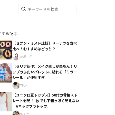
すすめ記事
【セブン・ミスド比較】ドーナツを食べ
比べ！おすすめはどっち？
相場一花
【セリア新作】メイク直しが楽ちん！リ
ップのふたやパレットに貼れる「ミラー
シール」が便利すぎ
TSUN
【ユニクロ夏トップス】50代の骨格スト
レート必見！1枚でも下着っぽく見えない
「Vネックブラトップ」
ちえこ