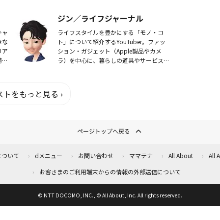
ゾ
に評価され、適切な人々に届けられるよう
な世界を作ります。
ジン／ライフジャーナル
キャ
ライフスタイルを豊かにする「モノ・コ
筆な
ト」について紹介するYouTuber。ファッ
リア
ション・ガジェット（Apple製品やカメ
時お
ラ）を中心に、暮らしの道具やサービスの
に頑
紹介など、ライフスタイルの向上に役立つ
トし
情報をわかりやすく配信している。
YouTub...
トをもっと見る ›
ページトップへ戻る
について
dメニュー
お問い合わせ
ママテナ
All About
All
お客さまのご利用端末からの情報の外部送信について
© NTT DOCOMO, INC., © All About, Inc. All rights reserved.