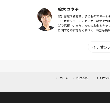
口。 2021年、北こぶし知床ホテル＆リ
ートの「UNEUNA」「KAKUU...
鈴木 さや子
家計管理や教育費、子どものマネー＆
リア教育をテーマにセミナー講演や執
どで活躍中。また、女性のお金＆キャ
に関する不安をなくすべく、相談も随
受けしています。子育て・家事・仕事
張る女性のライフプラン作りをサポー
ます。個人型...
イチオシス
ホーム
利用規約
イチオシ