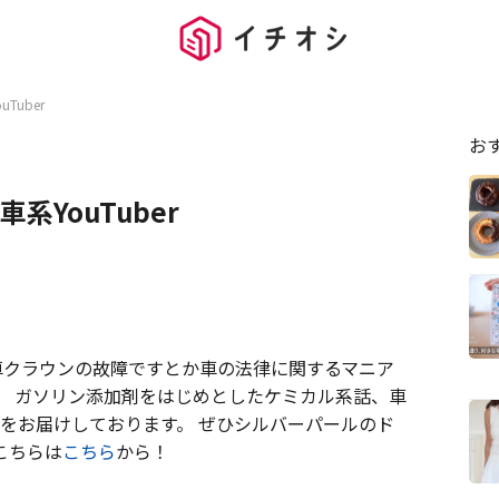
Tuber
お
系YouTuber
 愛車クラウンの故障ですとか車の法律に関するマニア
す。 ガソリン添加剤をはじめとしたケミカル系話、車
どをお届けしております。 ぜひシルバーパールのド
こちらは
こちら
から！