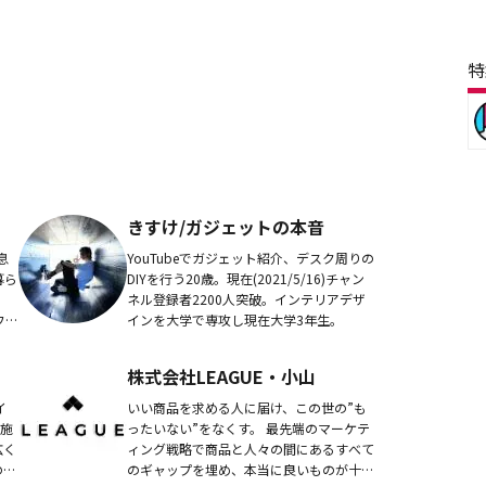
特
きすけ/ガジェットの本音
息
YouTubeでガジェット紹介、デスク周りの
暮ら
DIYを行う20歳。現在(2021/5/16)チャン
ネル登録者2200人突破。インテリアデザ
フォ
インを大学で専攻し現在大学3年生。
彩な
。
株式会社LEAGUE・小山
イ
いい商品を求める人に届け、この世の”も
ったいない”をなくす。 最先端のマーケテ
広く
ィング戦略で商品と人々の間にあるすべて
の窓
のギャップを埋め、本当に良いものが十分