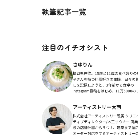
執筆記事一覧
注目のイチオシスト
さゆりん
福岡県在住。19歳と11歳の食べ盛りの
子さんを持つ料理好きの主婦。日々の
しを記録しようと、3年前から食卓の
Instagram投稿をはじめ、11万5000の
ロワーを抱える。色彩豊かなで多種多
おかずが彩る食卓が人気を博している
アーティストリー大西
株式会社アーティストリー所属 クリエ
ティブディレクター/木工サウナー 商業施
設の店舗什器からサウナ、建築まで幅
オーダー対応をするアーティストリー