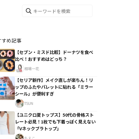
すすめ記事
【セブン・ミスド比較】ドーナツを食べ
比べ！おすすめはどっち？
相場一花
【セリア新作】メイク直しが楽ちん！リ
ップのふたやパレットに貼れる「ミラー
シール」が便利すぎ
TSUN
【ユニクロ夏トップス】50代の骨格スト
レート必見！1枚でも下着っぽく見えない
「Vネックブラトップ」
ちえこ