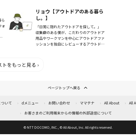
型に
めて貴方の価値を気付かせる】をコンセプ
立ち
トに、見た目だけでなく中身までこだわり
リョウ【アウトドアのある暮ら
抜いた...
し。】
暮ら
ウォ
「日常に隠れたアウトドアを探して。」
収集癖のある僕が、こだわりのアウトドア
。
用品やワークマンを中心にアウトドアファ
な
ッションを独自にレビューするアウトドア
して
系アカウント！関西を中心に日常に隠れた
アウトドアスポットやイベントも紹介して
います。主に...
トをもっと見る ›
ページトップへ戻る
について
dメニュー
お問い合わせ
ママテナ
All About
All
お客さまのご利用端末からの情報の外部送信について
© NTT DOCOMO, INC., © All About, Inc. All rights reserved.