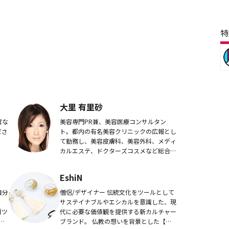
特
大里 有里砂
富な
美容専門PR兼、美容医療コンサルタン
ださ
ト。都内の有名美容クリニックの広報とし
て勤務し、美容皮膚科、美容外科、メディ
カルエステ、ドクターズコスメなど総合的
にPRを担当して独立。自分に合ったクリ
ニックの見つけ方から最新施術についてま
EshiN
で、わかりやす...
自分
僧侶/デザイナー 伝統文化をツールとして
サステイナブルやエシカルを意識した、現
ゴツ
代に必要な価値観を提供する新カルチャー
の
ブランド。 仏教の想いを背景とした【改