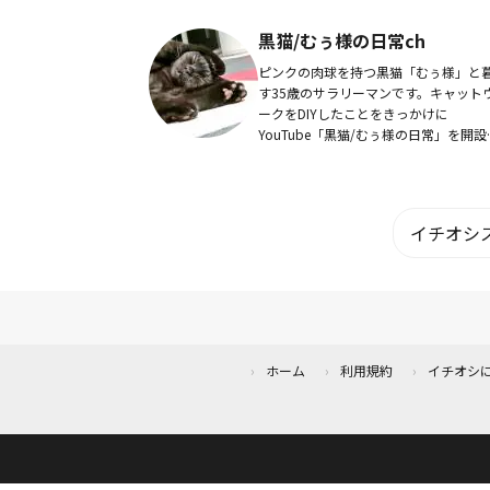
体型の悩みから、女子アスリートの体
特化したアパレルブランドKINGLILYを
黒猫/むぅ様の日常ch
上げ...
ピンクの肉球を持つ黒猫「むぅ様」と
す35歳のサラリーマンです。キャット
ークをDIYしたことをきっかけに
YouTube「黒猫/むぅ様の日常」を開設
黒猫との日常、猫用品のレビュー、DIY
ど猫と楽しく過ごすための動画を配信
ます。3...
イチオシス
ホーム
利用規約
イチオシ