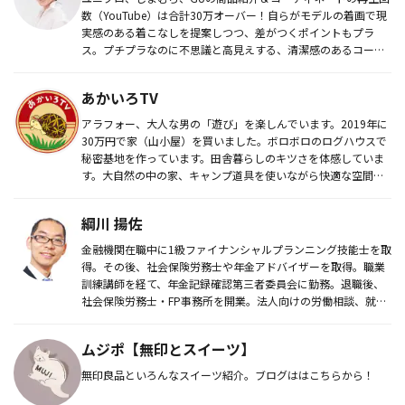
数（YouTube）は合計30万オーバー！自らがモデルの着画で現
実感のある着こなしを提案しつつ、差がつくポイントもプラ
ス。プチプラなのに不思議と高見えする、清潔感のあるコーデ
ィネート...
あかいろTV
アラフォー、大人な男の「遊び」を楽しんでいます。2019年に
30万円で家（山小屋）を買いました。ボロボロのログハウスで
秘密基地を作っています。田舎暮らしのキツさを体感していま
す。大自然の中の家、キャンプ道具を使いながら快適な空間
を。家の周り...
綱川 揚佐
金融機関在職中に1級ファイナンシャルプランニング技能士を取
得。その後、社会保険労務士や年金アドバイザーを取得。職業
訓練講師を経て、年金記録確認第三者委員会に勤務。退職後、
社会保険労務士・FP事務所を開業。法人向けの労働相談、就業
規則作成に携...
ムジポ【無印とスイーツ】
無印良品といろんなスイーツ紹介。ブログははこちらから！