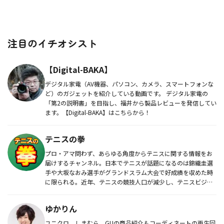
注目のイチオシスト
【Digital-BAKA】
デジタル家電（AV機器、パソコン、カメラ、スマートフォンな
ど）のガジェットを紹介している動画です。 デジタル家電の
「第2の説明書」を目指し、福井から製品レビューを発信してい
ます。【Digital-BAKA】はこちらから！
テニスの拳
プロ・アマ問わず、あらゆる角度からテニスに関する情報をお
届けするチャンネル。日本でテニスが話題になるのは錦織圭選
手や大坂なおみ選手がグランドスラム大会で好成績を収めた時
に限られる。近年、テニスの競技人口が減少し、テニスビジネ
スが縮小し続けて...
ゆかりん
ユニクロ、しまむら、GUの商品紹介＆コーディネートの再生回