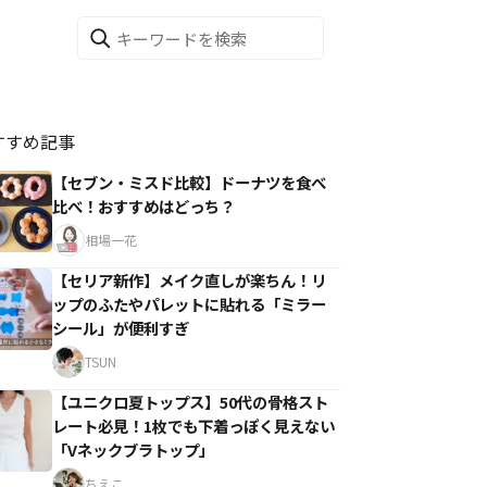
すすめ記事
【セブン・ミスド比較】ドーナツを食べ
比べ！おすすめはどっち？
相場一花
【セリア新作】メイク直しが楽ちん！リ
ップのふたやパレットに貼れる「ミラー
シール」が便利すぎ
TSUN
【ユニクロ夏トップス】50代の骨格スト
レート必見！1枚でも下着っぽく見えない
「Vネックブラトップ」
ちえこ