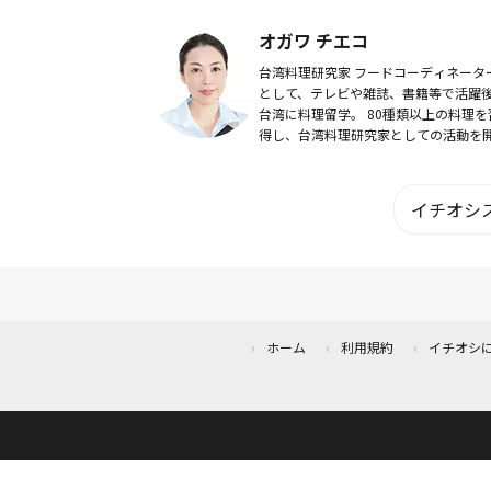
らこそ、自分に似合うファッションを
研究してきた。悩みを抱える女性が少
オガワ チエコ
も自分を魅...
台湾料理研究家 フードコーディネーター
として、テレビや雑誌、書籍等で活躍
台湾に料理留学。 80種類以上の料理を
得し、台湾料理研究家としての活動を
始。 日本の食材を使って現地の味を忠
に再現するレシピの開発を続けている
イチオシス
ホーム
利用規約
イチオシ