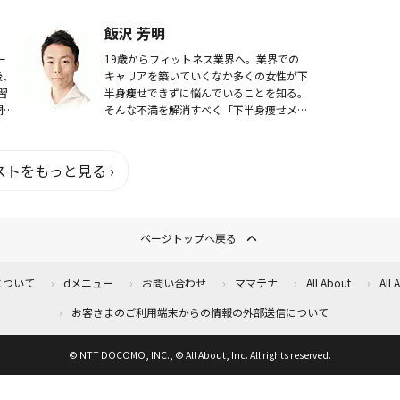
常に
経験を活かし執筆活動中。家電製品総合ア
しで
ドバイザー。
飯沢 芳明
19歳からフィットネス業界へ。業界での
後、
キャリアを築いていくなか多くの女性が下
習
半身痩せできずに悩んでいることを知る。
開
そんな不満を解消すべく「下半身痩せメソ
実
ッド」を考案。クセを変えれば脚は痩せ
。
る！運動指導の他、執筆などを中心に下半
身痩せに悩む方...
トをもっと見る ›
ページトップへ戻る
について
dメニュー
お問い合わせ
ママテナ
All About
All
お客さまのご利用端末からの情報の外部送信について
© NTT DOCOMO, INC., © All About, Inc. All rights reserved.