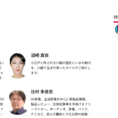
特
沼崎 真衣
着こ
小江戸と称される川越の歴史といまの魅力
て
を、川越で生まれ育ったガイドがご紹介し
ウェ
ます。
関わ
ァ
辻村 多佳志
パの
AV家電、生活家電を中心に新製品情報、
信
製品レビュー、広告記事等を手掛けるフリ
ソフ
ーライター。オーディオ、家電、バイク、
たか
ＰＣなど、自らが趣味とする分野の知識と