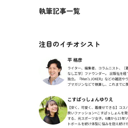
執筆記事一覧
注目のイチオシスト
平 格彦
ライター、編集者、コラムニスト、［
なし工学］ファウンダー。 出版社を経
独立。『Men’s JOKER』などの雑誌や
ブマガジンなどで執筆し、これまでに
ってきたメディアは50以上。 メンズフ
ッションに関わってきた約20年の知...
こすぱっしょんゆりえ
【安く、可愛く、着痩せできる】コス
良いファッション=こすぱっしょんを発
する、元スポーツ女子。6歳から15年
トボールを続け体型に悩みを抱え続け