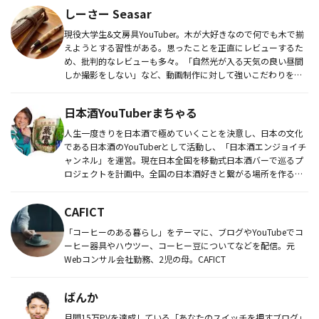
しーさー Seasar
現役大学生&文房具YouTuber。木が大好きなので何でも木で揃
えようとする習性がある。思ったことを正直にレビューするた
め、批判的なレビューも多々。「自然光が入る天気の良い昼間
しか撮影をしない」など、動画制作に対して強いこだわりを持
つ。20...
日本酒YouTuberまちゃる
人生一度きりを日本酒で極めていくことを決意し、日本の文化
である日本酒のYouTuberとして活動し、「日本酒エンジョイチ
ャンネル」を運営。現在日本全国を移動式日本酒バーで巡るプ
ロジェクトを計画中。全国の日本酒好きと繋がる場所を作るこ
とを志と...
CAFICT
「コーヒーのある暮らし」をテーマに、ブログやYouTubeでコ
ーヒー器具やハウツー、コーヒー豆についてなどを配信。元
Webコンサル会社勤務、2児の母。CAFICT
ばんか
月間15万PVを達成している「あなたのスイッチを押すブログ」