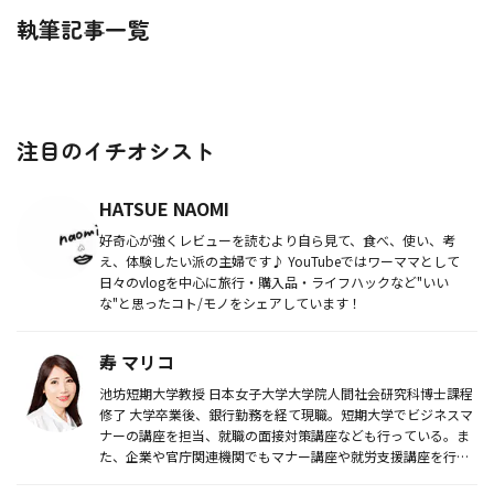
執筆記事一覧
注目のイチオシスト
HATSUE NAOMI
好奇心が強くレビューを読むより自ら見て、食べ、使い、考
え、体験したい派の主婦です♪ YouTubeではワーママとして
日々のvlogを中心に旅行・購入品・ライフハックなど"いい
な"と思ったコト/モノをシェアしています！
寿 マリコ
池坊短期大学教授 日本女子大学大学院人間社会研究科博士課程
修了 大学卒業後、銀行勤務を経て現職。短期大学でビジネスマ
ナーの講座を担当、就職の面接対策講座なども行っている。ま
た、企業や官庁関連機関でもマナー講座や就労支援講座を行
う。著書に『新...