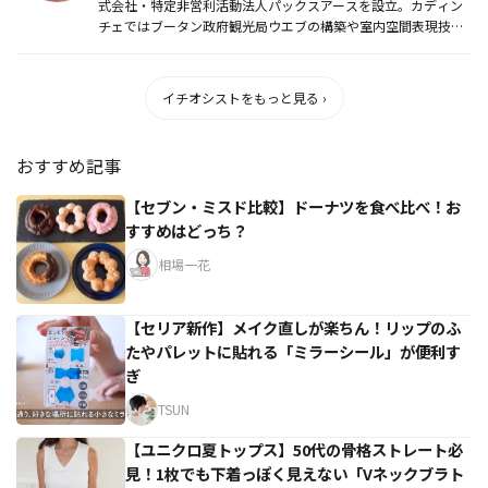
式会社・特定非営利活動法人パックスアースを設立。カディン
チェではブータン政府観光局ウエブの構築や室内空間表現技術
の研究に従事...
イチオシストをもっと見る ›
おすすめ記事
【セブン・ミスド比較】ドーナツを食べ比べ！お
すすめはどっち？
相場一花
【セリア新作】メイク直しが楽ちん！リップのふ
たやパレットに貼れる「ミラーシール」が便利す
ぎ
TSUN
【ユニクロ夏トップス】50代の骨格ストレート必
見！1枚でも下着っぽく見えない「Vネックブラト