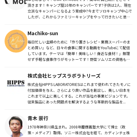
頂きます！キャンプ歴10年のキャンパーです?子供は2人、現在
立派なキャンパーになるよう育成中?今までソロキャンプ中心で
したが、これからファミリーキャンプをやって行きたいと思っ
て...
Machiko-sun
毎日忙しい主婦のために「作り置きレシピ・業務スーパーのま
とめ買い」など、日々の食事に関する動画をYouTubeにて配信
しています。テーマは「簡単！美味しい！身近な食材！」無理
せず手軽な食事作りがモットーです！野菜ソムリエの資格も取
得していま...
株式会社ヒップスラボラトリーズ
株式会社HIPPS LABORATORIESはこれまで使われてきたモノに
付加価値を与え、さらにより良い作品を創出し、美しい日本を
これまで以上に美しくする。これが当社の事業ビジョンです。
従来製品にあった問題点を解決するような革新的な製品を...
青木 崇行
1978年神奈川県生まれ。2008年慶應義塾大学にて博士（政
策・メディア）取得。ソニー株式会社を経て、カディンチェ株