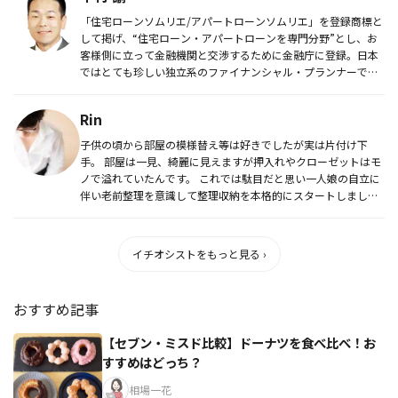
「住宅ローンソムリエ/アパートローンソムリエ」を登録商標と
して掲げ、“住宅ローン・アパートローンを専門分野”とし、お
客様側に立って金融機関と交渉するために金融庁に登録。日本
ではとても珍しい独立系のファイナンシャル・プランナーで
す。 主に住...
Rin
子供の頃から部屋の模様替え等は好きでしたが実は片付け下
手。 部屋は一見、綺麗に見えますが押入れやクローゼットはモ
ノで溢れていたんです。 これでは駄目だと思い一人娘の自立に
伴い老前整理を意識して整理収納を本格的にスタートしまし
た。...
イチオシストをもっと見る ›
おすすめ記事
【セブン・ミスド比較】ドーナツを食べ比べ！お
すすめはどっち？
相場一花