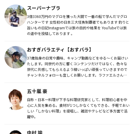
スーパーナブラ
3億3360万円のマグロを獲った大間で一番の船で学んだマグロ
ハンターです 女性初の日本三大怪魚制覇者でもあります 釣りと
旨いもの日記Instagramでは旅の目的や結果を YouTubeでは旅
の道中を投稿しております 。
おすぎバラエティ【おすバラ】
37歳独身の日常や趣味、キャンプ動画などをゆる〜くお届けい
たします。同世代の方に響くコンテンツだけではなく、色々な
世代に共感してもらえるよう精いっぱい頑張っていきますので
チャンネルフォローも宜しくお願いします。ラファエルさん・
シバターさん・...
五十嵐 豪
自称・日本一料理が下手な料理研究家として、料理初心者を中
心に人気を集める。食材が1つしかなくてもできる、手軽でおい
しい「しかない料理」を提唱し、雑誌やテレビなど多方面で活
躍中。
中村 諭