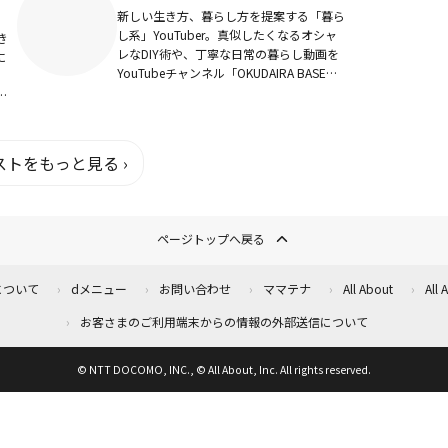
新しい生き方、暮らし方を提案する「暮ら
し系」YouTuber。真似したくなるオシャ
き
レなDIY術や、丁寧な日常の暮らし動画を
に
YouTubeチャンネル「OKUDAIRA BASE」
にて配信している。自身がデザインした暮
らしの道具や、オリジナル珈...
んな
トをもっと見る ›
ページトップへ戻る
について
dメニュー
お問い合わせ
ママテナ
All About
All
お客さまのご利用端末からの情報の外部送信について
© NTT DOCOMO, INC., © All About, Inc. All rights reserved.