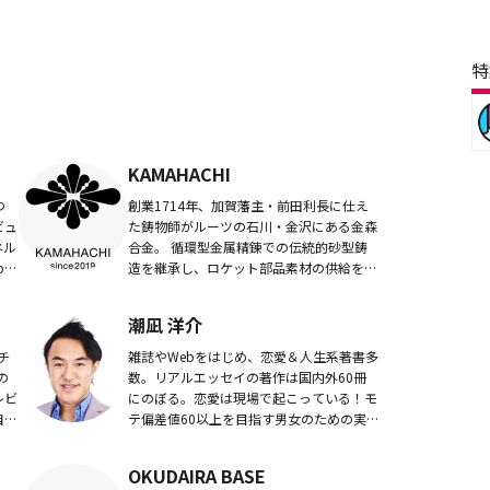
特
KAMAHACHI
つ
創業1714年、加賀藩主・前田利長に仕え
ビュ
た鋳物師がルーツの石川・金沢にある金森
ネル
合金。 循環型金属精錬での伝統的砂型鋳
le
造を継承し、ロケット部品素材の供給を実
ぶた
現。2019年、金属素材そのものが持つ機
.
能性を活かし、生活のシーンを美しく彩る
潮凪 洋介
ライフ...
チ
雑誌やWebをはじめ、恋愛＆人生系著書多
の
数。リアルエッセイの著作は国内外60冊
レビ
にのぼる。恋愛は現場で起こっている！モ
自分
テ偏差値60以上を目指す男女のための実
や断
践型 恋愛コラム
OKUDAIRA BASE