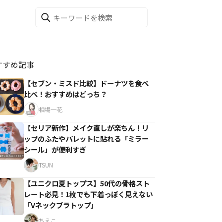
すすめ記事
【セブン・ミスド比較】ドーナツを食べ
比べ！おすすめはどっち？
相場一花
【セリア新作】メイク直しが楽ちん！リ
ップのふたやパレットに貼れる「ミラー
シール」が便利すぎ
TSUN
【ユニクロ夏トップス】50代の骨格スト
レート必見！1枚でも下着っぽく見えない
「Vネックブラトップ」
ちえこ