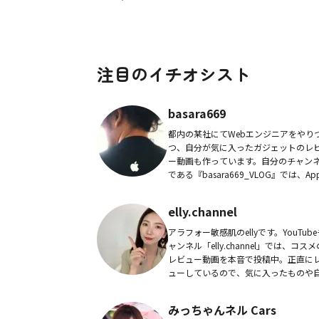
注目のイチオシスト
basara669
都内の某社にてWebエンジニアをやり
つ、自分が気に入ったガジェットのレ
ー動画も作っています。自分のチャン
である『basara669_VLOG』では、App
製品やカメラ、ドローン、それらを運
めのリュックなどの動画を作っていま..
elly.channel
アラフォー敏感肌のellyです。YouTube
ャンネル「elly.channel」では、コスメ
レビュー動画を本音で投稿中。正直に
ューしているので、気に入ったものや
に合ったものだけではなく、使い切り
捨離コスメについての動画もア...
みっちゃんネル Cars