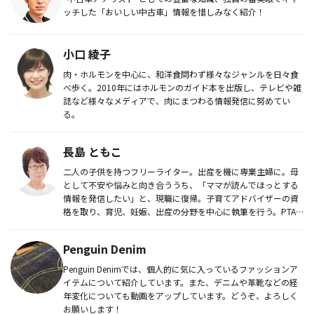
ッチした「おいしい中古車」情報を惜しみなく紹介！
小口 綾子
肉・ホルモンを中心に、和洋食問わず様々なジャンルを日々食
べ歩く。2010年にはホルモンのガイド本を出版し、テレビや雑
誌など様々なメディアで、肉にまつわる情報発信に努めてい
る。
長島 ともこ
二人の子供を持つフリーライター。出産を機に専業主婦に。母
として不安や悩みと向き合ううち、「ママが読んでほっとする
情報を発信したい」と、現職に復帰。子育てアドバイザーの資
格を取り、育児、妊娠、出産の分野を中心に執筆を行う。PTA
広報委員長を経...
Penguin Denim
Penguin Denimでは、個人的に気に入っているファッションア
イテムについて紹介しています。また、デニムや革靴などの経
年変化についても動画をアップしています。どうぞ、よろしく
お願いします！