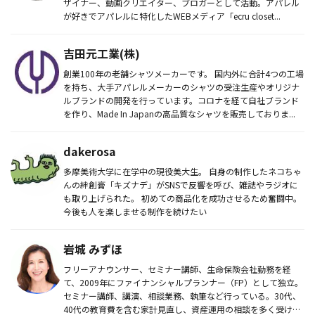
ザイナー、動画クリエイター、ブロガーとして活動。アパレル
が好きでアパレルに特化したWEBメディア「ecru closet...
吉田元工業(株)
創業100年の老舗シャツメーカーです。 国内外に合計4つの工場
を持ち、大手アパレルメーカーのシャツの受注生産やオリジナ
ルブランドの開発を行っています。コロナを経て自社ブランド
を作り、Made In Japanの高品質なシャツを販売しておりま...
dakerosa
多摩美術大学に在学中の現役美大生。 自身の制作したネコちゃ
んの絆創膏「キズナデ」がSNSで反響を呼び、雑誌やラジオに
も取り上げられた。 初めての商品化を成功させるため奮闘中。
今後も人を楽しませる制作を続けたい
岩城 みずほ
フリーアナウンサー、セミナー講師、生命保険会社勤務を経
て、2009年にファイナンシャルプランナー（FP）として独立。
セミナー講師、講演、相談業務、執筆など行っている。30代、
40代の教育費を含む家計見直し、資産運用の相談を多く受けて