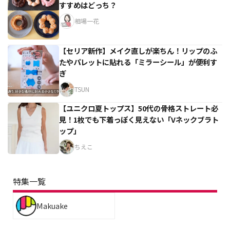
すすめはどっち？
相場一花
【セリア新作】メイク直しが楽ちん！リップのふ
たやパレットに貼れる「ミラーシール」が便利す
ぎ
TSUN
【ユニクロ夏トップス】50代の骨格ストレート必
見！1枚でも下着っぽく見えない「Vネックブラト
ップ」
ちえこ
特集一覧
Makuake