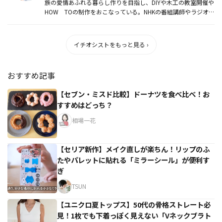
族の愛情あふれる暮らし作りを目指し、DIYや木工の教室開催や
HOW TOの制作をおこなっている。NHKの番組講師やラジオ出
演...
イチオシストをもっと見る ›
おすすめ記事
【セブン・ミスド比較】ドーナツを食べ比べ！お
すすめはどっち？
相場一花
【セリア新作】メイク直しが楽ちん！リップのふ
たやパレットに貼れる「ミラーシール」が便利す
ぎ
TSUN
【ユニクロ夏トップス】50代の骨格ストレート必
見！1枚でも下着っぽく見えない「Vネックブラト