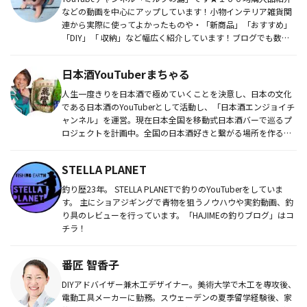
などの動画を中心にアップしています！小物インテリア雑貨関
連から実際に使ってよかったものや・「新商品」「おすすめ」
「DIY」「 収納」など幅広く紹介しています！ブログでも数多
くご紹...
日本酒YouTuberまちゃる
人生一度きりを日本酒で極めていくことを決意し、日本の文化
である日本酒のYouTuberとして活動し、「日本酒エンジョイチ
ャンネル」を運営。現在日本全国を移動式日本酒バーで巡るプ
ロジェクトを計画中。全国の日本酒好きと繋がる場所を作るこ
とを志と...
STELLA PLANET
釣り歴23年。 STELLA PLANETで釣りのYouTuberをしていま
す。 主にショアジギングで青物を狙うノウハウや実釣動画、釣
り具のレビューを行っています。「HAJIMEの釣りブログ」はコ
チラ！
番匠 智香子
DIYアドバイザー兼木工デザイナー。美術大学で木工を専攻後、
電動工具メーカーに勤務。スウェーデンの夏季留学経験後、家