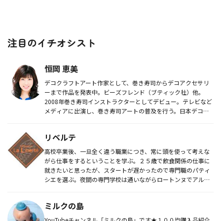
注目のイチオシスト
恒岡 恵美
デコクラフトアート作家として、巻き寿司からデコアクセサリ
ーまで作品を発表中。ビーズフレンド（ブティック社）他。
2008年巻き寿司インストラクターとしてデビュー。テレビなど
メディアに出演し、巻き寿司アートの普及を行う。日本デコず
し協会 カリキ...
リベルテ
高校卒業後、一旦全く違う職業につき、常に頭を使って考えな
がら仕事をするということを学ぶ。２５歳で飲食関係の仕事に
就きたいと思ったが、スタートが遅かったので専門職のパティ
シエを選ぶ。夜間の専門学校は通いながらロートンヌでアルバ
イト。その後社員...
ミルクの島
YouTubeチャンネル「ミルクの島」です★１００均購入品紹介