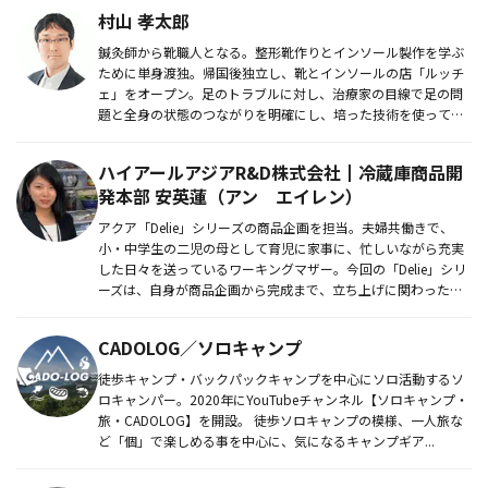
村山 孝太郎
鍼灸師から靴職人となる。整形靴作りとインソール製作を学ぶ
ために単身渡独。帰国後独立し、靴とインソールの店「ルッチ
ェ」をオープン。足のトラブルに対し、治療家の目線で足の問
題と全身の状態のつながりを明確にし、培った技術を使って、
靴作りとインソー...
ハイアールアジアR&D株式会社┃冷蔵庫商品開
発本部 安英蓮（アン エイレン）
アクア「Delie」シリーズの商品企画を担当。夫婦共働きで、
小・中学生の二児の母として育児に家事に、忙しいながら充実
した日々を送っているワーキングマザー。今回の「Delie」シリ
ーズは、自身が商品企画から完成まで、立ち上げに関わった。
夫婦共...
CADOLOG／ソロキャンプ
徒歩キャンプ・バックパックキャンプを中心にソロ活動するソ
ロキャンパー。2020年にYouTubeチャンネル【ソロキャンプ・
旅・CADOLOG】を開設。 徒歩ソロキャンプの模様、一人旅な
ど「個」で楽しめる事を中心に、気になるキャンプギア...