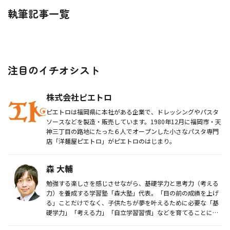
執筆記事一覧
注目のイチオシスト
株式会社ピエトロ
ピエトロは福岡県に本社がある企業で、ドレッシングやパスタ
ソースなどを製造・販売しています。1980年12月に福岡市・天
神三丁目の路地にたった６人でオープンした小さなパスタ専門
店「洋麺屋ピエトロ」がピエトロのはじまり。
森 大輔
勉強する楽しさを感じさせながら、基礎学力と思考力（考える
力）を養成する学習塾「森大塾」代表。「目の前の成績を上げ
る」ことだけでなく、子供たちが夢を叶えるために必要な「基
礎学力」「考える力」「自立学習習慣」などを育てることに重
きを置き事業を展...