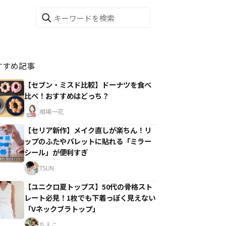
すすめ記事
【セブン・ミスド比較】ドーナツを食べ
比べ！おすすめはどっち？
相場一花
【セリア新作】メイク直しが楽ちん！リ
ップのふたやパレットに貼れる「ミラー
シール」が便利すぎ
TSUN
【ユニクロ夏トップス】50代の骨格スト
レート必見！1枚でも下着っぽく見えない
「Vネックブラトップ」
ちえこ