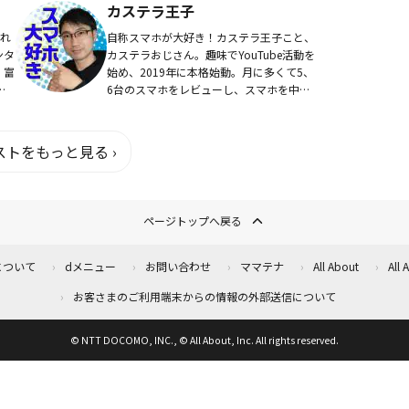
カステラ王子
に...
これ
自称スマホが大好き！カステラ王子こと、
ンタ
カステラおじさん。趣味でYouTube活動を
・富
始め、2019年に本格始動。月に多くて5、
活
6台のスマホをレビューし、スマホを中心
にガジェットを紹介。その他は、生活に役
立つお得情報も配信している。カステラ王
子...
トをもっと見る ›
ページトップへ戻る
について
dメニュー
お問い合わせ
ママテナ
All About
All
お客さまのご利用端末からの情報の外部送信について
© NTT DOCOMO, INC., © All About, Inc. All rights reserved.