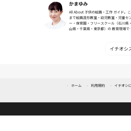
かまゆみ
楽しめる珈...
All About 子供の絵画・工作 ガイド。
まで絵画造形教室・幼児教室・児童セ
ー・保育園・フリースクール（石川県
山県・千葉県・東京都）の 教育現場で
動。 2008年、かまゆみお絵かき教室主
宰。2010年、アート団体ワーク...
イチオシス
ホーム
利用規約
イチオシ