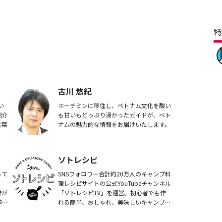
特
古川 悠紀
い
ホーチミンに移住し、ベトナム文化を酸い
紹介
も甘いもどっぷり浸かったガイドが、ベト
言葉
ナムの魅力的な情報をお届けいたします。
 /
ソトレシピ
って
SNSフォロワー合計約20万人のキャンプ料
理レシピサイトの公式YouTubeチャンネル
琲が
「ソトレシピTV」を運営。初心者でも作
夢」
れる簡単、おしゃれ、美味しいキャンプご
「珈
はんのレシピや最新キャンプギアレビュー
軽に
を配信。「日本の食道具を、キャンプギア