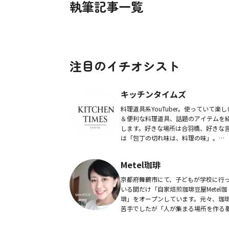
執筆記事一覧
注目のイチオシスト
キッチンタイムズ
料理道具系YouTuber。使っていて楽し
＆便利な料理道具、話題のアイテムを
します。好きな場所は合羽橋、好きな
は「包丁の切れ味は、料理の味」。
YouTubeチャンネル「キッチンタイムズ
KITCHEN TIMES」を運営中。
Metel珈琲
京都府舞鶴市にて、子どもが学校に行
いる間だけ「自家焙煎珈琲豆屋Metel珈
琲」をオープンしています。元々、珈
苦手でしたが「人が集まる場所を作る
を叶えるために何か一歩にと出会った
琲」。自分が感動する一杯、そして気