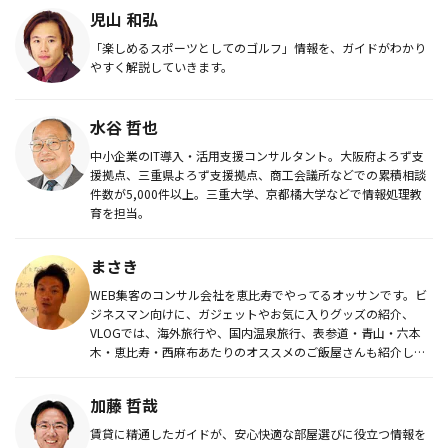
児山 和弘
「楽しめるスポーツとしてのゴルフ」情報を、ガイドがわかり
やすく解説していきます。
水谷 哲也
中小企業のIT導入・活用支援コンサルタント。大阪府よろず支
援拠点、三重県よろず支援拠点、商工会議所などでの累積相談
件数が5,000件以上。三重大学、京都橘大学などで情報処理教
育を担当。
まさき
WEB集客のコンサル会社を恵比寿でやってるオッサンです。ビ
ジネスマン向けに、ガジェットやお気に入りグッズの紹介、
VLOGでは、海外旅行や、国内温泉旅行、表参道・青山・六本
木・恵比寿・西麻布あたりのオススメのご飯屋さんも紹介して
ます。おっさん...
加藤 哲哉
賃貸に精通したガイドが、安心快適な部屋選びに役立つ情報を