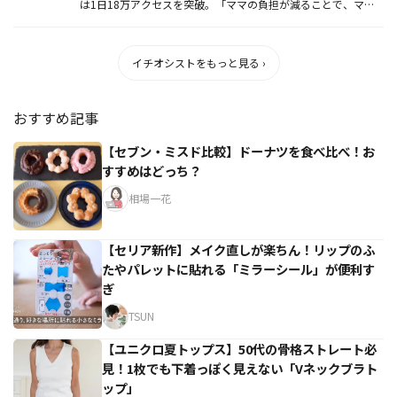
は1日18万アクセスを突破。「ママの負担が減ることで、ママ
が笑顔に...
イチオシストをもっと見る ›
おすすめ記事
【セブン・ミスド比較】ドーナツを食べ比べ！お
すすめはどっち？
相場一花
【セリア新作】メイク直しが楽ちん！リップのふ
たやパレットに貼れる「ミラーシール」が便利す
ぎ
TSUN
【ユニクロ夏トップス】50代の骨格ストレート必
見！1枚でも下着っぽく見えない「Vネックブラト
ップ」