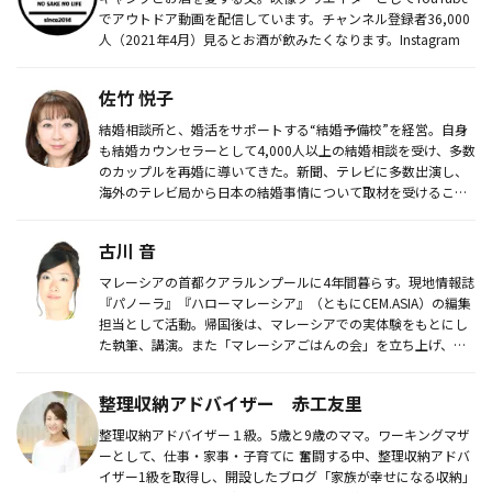
でアウトドア動画を配信しています。チャンネル登録者36,000
人（2021年4月）見るとお酒が飲みたくなります。Instagram
佐竹 悦子
結婚相談所と、婚活をサポートする“結婚予備校”を経営。自身
も結婚カウンセラーとして4,000人以上の結婚相談を受け、多数
のカップルを再婚に導いてきた。新聞、テレビに多数出演し、
海外のテレビ局から日本の結婚事情について取材を受けること
も。
古川 音
マレーシアの首都クアラルンプールに4年間暮らす。現地情報誌
『パノーラ』『ハローマレーシア』（ともにCEM.ASIA）の編集
担当として活動。帰国後は、マレーシアでの実体験をもとにし
た執筆、講演。また「マレーシアごはんの会」を立ち上げ、マ
レーシ...
整理収納アドバイザー 赤工友里
整理収納アドバイザー１級。5歳と9歳のママ。ワーキングマザ
ーとして、仕事・家事・子育てに 奮闘する中、整理収納アドバ
イザー1級を取得し、開設したブログ「家族が幸せになる収納」