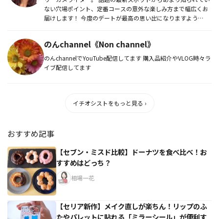
ない穴場ポイント、定番コースの意外な楽しみ方まで幅広くお
届けします！ 今度のデートが最高の思い出になりますよう
に……。
のんchannel《Non channel》
のんchannelでYouTube配信してます 購入品紹介やVLOG時々ラ
イブ配信してます
イチオシストをもっと見る ›
おすすめ記事
【セブン・ミスド比較】ドーナツを食べ比べ！お
すすめはどっち？
相場一花
【セリア新作】メイク直しが楽ちん！リップのふ
たやパレットに貼れる「ミラーシール」が便利す