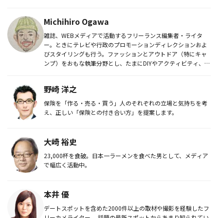
ホ...
Michihiro Ogawa
雑誌、WEBメディアで活動するフリーランス編集者・ライタ
ー。ときにテレビや行政のプロモーションディレクションおよ
びスタイリングも行う。ファッションとアウトドア（特にキャ
ンプ）をおもな執筆分野とし、たまにDIYやアクティビティ、旅
系なども執筆...
野崎 洋之
保険を「作る・売る・買う」人のそれぞれの立場と気持ちを考
え、正しい「保険との付き合い方」を提案します。
大崎 裕史
23,000杯を食破。日本一ラーメンを食べた男として、メディア
で幅広く活動中。
本井 優
デートスポットを含めた2000件以上の取材や撮影を経験したフ
リーカメライター。 話題の最新スポットからあまり知られてい