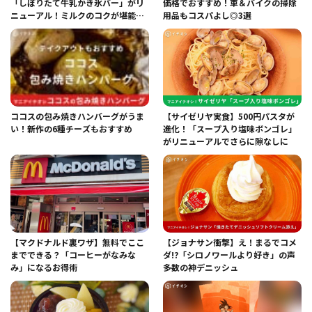
「しぼりたて牛乳かき氷バー」がリ
価格でおすすめ！車＆バイクの掃除
ニューアル！ミルクのコクが堪能で
用品もコスパよし◎3選
きる？実食レポ
ココスの包み焼きハンバーグがうま
【サイゼリヤ実食】500円パスタが
い！新作の6種チーズもおすすめ
進化！「スープ入り塩味ボンゴレ」
がリニューアルでさらに隙なしに
【マクドナルド裏ワザ】無料でここ
【ジョナサン衝撃】え！まるでコメ
までできる？「コーヒーがなみな
ダ!?「シロノワールより好き」の声
み」になるお得術
多数の神デニッシュ