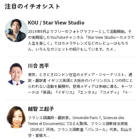
注目のイチオシスト
KOU / Star View Studio
2019年9月よりフリーのフォトグラファーとして活動開始。そ
の後開設したYouTubeチャンネル「Star View Studio〜カメラで
人生を楽しく」ではカメラやレンズなどのレビューはもちろ
ん、いろんなガジェットの紹介もしています。カメ...
川合 亮平
東京、ときどきロンドン在住のメディア・ジャーナリスト、通
訳・翻訳者 イギリス英語と大阪弁のバイリンガル１つの枠にと
らわれない活動を展開中。登場メディアは多岐に渡る。キーワ
ードは『英語』『イギリス』『エンタメ』『コメディ』『トラ
ベル』『ファミ...
越智 三起子
フランス語講師・翻訳家。Universite Paris 7, Sciences des
Textes et DocumentsにてD.E.A.取得。フランス語教授法資格
（DUFLE）所持。フランス語教室「パレコール」代表。松山大
学・愛媛大...