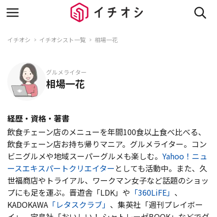
イチオシ
イチオシスト一覧
相場一花
グルメライター
相場一花
経歴・資格・著書
飲食チェーン店のメニューを年間100食以上食べ比べる、
飲食チェーン店お持ち帰りマニア。グルメライター。コン
ビニグルメや地域スーパーグルメも楽しむ。
Yahoo！ニュ
ースエキスパートクリエイター
としても活動中。また、久
世福商店やトライアル、ワークマン女子など話題のショッ
プにも足を運ぶ。晋遊舎「LDK」や
「360LiFE」
、
KADOKAWA
「レタスクラブ」
、集英社「週刊プレイボー
イ」、宝島社「おいしい！ シャトレーゼBOOK」などでグ