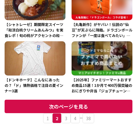
【シャトレーゼ】期間限定スイーツ
【丸亀新作】がヤバい！伝説の“仙
「和涼白桃クリームあんみつ」を実
豆”が天ぷらに降臨。ドラゴンボール
食レポ！旬の桃がアクセントの和菓
ファンが「一度は食べてみたい」と
子
絶賛する理由
【ドンキホーテ】こんなにあった
【2025年】ファミリーマートおすす
の？「ド」情熱価格で注目の夏イン
め商品15選！1か月で400万個突破の
ナー3選
おにぎりや弁当『ジョブチューン』
紹介スイーツも
次のページを見る
...
1
2
3
4
38