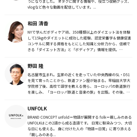
うになりました。 オタクに関する情報や、役立つ収納グッズ、
vlogなど色々な動画を配信しています。...
和田 清香
NYで学んだボディケア術、350種類以上のダイエット法を体験
して15kgのダイエットに成功した経験、認定栄養学＆健康促進
コンサルに関する資格をもとにした知識と分析力から、信頼で
きる「ダイエット方法」と「ボディケア」情報を提供。
YouTube...
野田 隆
名古屋市生まれ。生家の近くを走っていた中央西線のSL・D51
を見て育ったことから、鉄道ファン歴が始まる。早稲田大学大
学院修了後、高校で語学を教える傍ら、ヨーロッパの鉄道旅行
を楽しみ、「ヨーロッパ鉄道と音楽の旅」を出版。その後、守
備範囲を国内...
UNFOLK
BRAND CONCEPT unfold＝物語が展開する folk＝親しみのある
UNFOLKはこの2語から成る造語です。 日常に馴染みつつ、大切
な日にも使える。 身に付けた人の「物語＝日常」に寄り添える
「親しみのある...