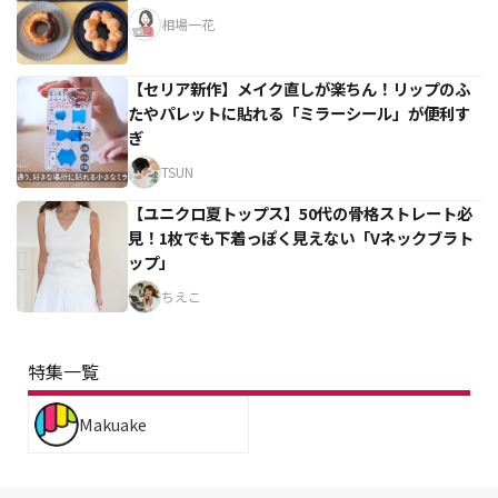
相場一花
【セリア新作】メイク直しが楽ちん！リップのふ
たやパレットに貼れる「ミラーシール」が便利す
ぎ
TSUN
【ユニクロ夏トップス】50代の骨格ストレート必
見！1枚でも下着っぽく見えない「Vネックブラト
ップ」
ちえこ
特集一覧
Makuake