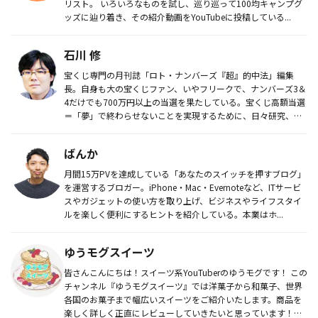
リスト。 いろいろなものを試し、巡り巡って100均キャンプグ
ッズに辿り着き、その紹介動画をYouTubeに投稿している...
石川 修
宝くじ専門の月刊誌「ロト・ナンバーズ『超』的中法」編集
長。自身も大の宝くじファン、いやフリークで、ナンバーズ3＆
4だけでも700万円以上の当選を果たしている。宝くじ高額当選
＝「夢」で終わらせないことを実現するために、日々研究、取
材に明け暮れ...
ばんか
月間15万PVを達成している「あなたのスイッチを押すブログ」
を運営するブロガー。iPhone・Mac・Evernoteなど、ITサービ
スやガジェットの使い方を取り上げ、ビジネスやライフスタイ
ルを楽しく便利にするヒントを紹介している。本業はホ...
ゆうモグスイーツ
皆さんこんにちは！スイーツ系YouTuberのゆうモグです！ この
チャンネル『ゆうモグスイーツ』では洋菓子から和菓子、世界
各国のお菓子まで幅広いスイーツをご紹介いたします。商品を
楽しく詳しく正直にレビューしていきたいと思っています！！