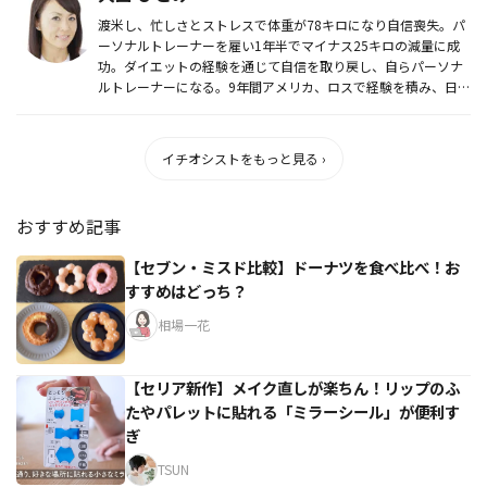
渡米し、忙しさとストレスで体重が78キロになり自信喪失。パ
ーソナルトレーナーを雇い1年半でマイナス25キロの減量に成
功。ダイエットの経験を通じて自信を取り戻し、自らパーソナ
ルトレーナーになる。9年間アメリカ、ロスで経験を積み、日本
に帰国。帰...
イチオシストをもっと見る ›
おすすめ記事
【セブン・ミスド比較】ドーナツを食べ比べ！お
すすめはどっち？
相場一花
【セリア新作】メイク直しが楽ちん！リップのふ
たやパレットに貼れる「ミラーシール」が便利す
ぎ
TSUN