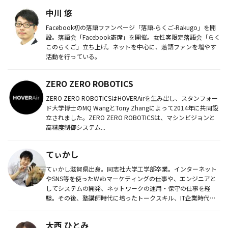
中川 悠
Facebook初の落語ファンページ「落語-らくご-Rakugo」を開
設。落語会「Facebook寄席」を開催。女性客限定落語会「らく
このらくご」立ち上げ。ネットを中心に、落語ファンを増やす
活動を行っている。
ZERO ZERO ROBOTICS
ZERO ZERO ROBOTICSはHOVERAirを生み出し、スタンフォー
ド大学博士のMQ WangとTony Zhangによって2014年に共同設
立されました。ZERO ZERO ROBOTICSは、マシンビジョンと
高精度制御システム...
てぃかし
てぃかし滋賀県出身。同志社大学工学部卒業。インターネット
やSNS等を使ったWebマーケティングの仕事や、エンジニアと
してシステムの開発、ネットワークの運用・保守の仕事を経
験。その後、塾講師時代に培ったトークスキル、IT企業時代に
身につけた知...
大西 ひとみ