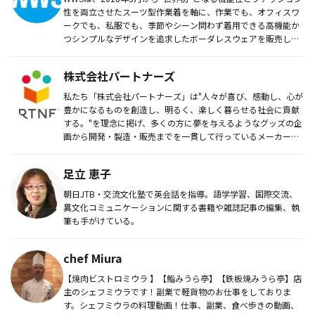
性を両立させたスーツ型作業着を軸に、作業でも、オフィスワ
ークでも、私服でも、季節やシーン問わず着用できる高機能か
つシンプルなデザインを追求したボーダレスウェアを販売して
います。...
株式会社パートナーズ
私たち「株式会社パートナーズ」は"人々が喜び、感動し、心が
豊かになるものを創造し、明るく、楽しく暮らせる社会に貢献
する。"を理念に掲げ、多くの方に夢を与えるようなグッズの企
画から開発・製造・販売までを一貫して行っているメーカーで
す。
足立 恵子
朝日JTB・交流文化塾で英会話を指導。語学学習、国際交流、
異文化コミュニケーションに関する書籍や雑誌記事の編集、執
筆も手がけている。
chef Miura
【焼肉ビストロミウラ 】【鮨みうら亭】【鉄板焼みうら亭】店
主のシェフミウラです！副業で軽貨物のお仕事をしておりま
す。シェフミウラの料理動画！仕事、副業、食べ歩きの動画、