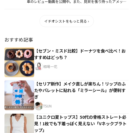
車のレビュー動画を公開中。また、見栄を張り持ったアメック
スプラチナカード...
イチオシストをもっと見る ›
おすすめ記事
【セブン・ミスド比較】ドーナツを食べ比べ！お
すすめはどっち？
相場一花
【セリア新作】メイク直しが楽ちん！リップのふ
たやパレットに貼れる「ミラーシール」が便利す
ぎ
TSUN
【ユニクロ夏トップス】50代の骨格ストレート必
見！1枚でも下着っぽく見えない「Vネックブラト
ップ」