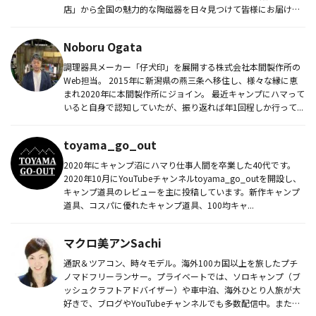
店」から全国の魅力的な陶磁器を日々見つけて皆様にお届けし
続けてお...
Noboru Ogata
調理器具メーカー「仔犬印」を展開する株式会社本間製作所の
Web担当。 2015年に新潟県の燕三条へ移住し、様々な縁に恵
まれ2020年に本間製作所にジョイン。 最近キャンプにハマって
いると自身で認知していたが、振り返れば年1回程しか行って...
toyama_go_out
2020年にキャンプ沼にハマり仕事人間を卒業した40代です。
2020年10月にYouTubeチャンネルtoyama_go_outを開設し、
キャンプ道具のレビューを主に投稿しています。新作キャンプ
道具、コスパに優れたキャンプ道具、100均キャ...
マクロ美アンSachi
通訳＆ツアコン、時々モデル。海外100カ国以上を旅したプチ
ノマドフリーランサー。プライベートでは、ソロキャンプ（ブ
ッシュクラフトアドバイザー）や車中泊、海外ひとり人旅が大
好きで、ブログやYouTubeチャンネルでも多数配信中。また、