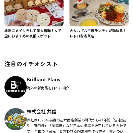
絵馬にメイクをして美人祈願！女子
大人も『お子様ランチ』が頼める！
旅におすすめの京都スポット
レトロな喫茶店
注目のイチオシスト
Brilliant Plans
海外の新商品を日本に紹介
株式会社 共信
弊社は1975年前身の古木商店創業の時代から47年間「信楽焼」
や「有田焼」「美濃焼」など日本の陶器を販売している会社で
す。 全国の「窯元」と言われる陶磁器を作る方や「窯元の商