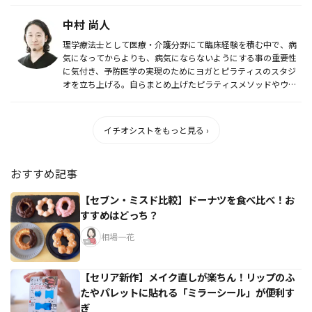
DIY動...
中村 尚人
理学療法士として医療・介護分野にて臨床経験を積む中で、病
気になってからよりも、病気にならないようにする事の重要性
に気付き、予防医学の実現のためにヨガとピラティスのスタジ
オを立ち上げる。自らまとめ上げたピラティスメソッドやウォ
ーキング法の指導...
イチオシストをもっと見る ›
おすすめ記事
【セブン・ミスド比較】ドーナツを食べ比べ！お
すすめはどっち？
相場一花
【セリア新作】メイク直しが楽ちん！リップのふ
たやパレットに貼れる「ミラーシール」が便利す
ぎ