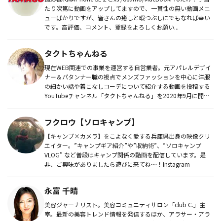
たり次第に動画をアップしてますので、一貫性の無い動画メニ
ューばかりですが、皆さんの癒しと暇つぶしにでもなれば幸い
です。高評価、コメント、登録をよろしくお願い...
タクトちゃんねる
現在WEB関連での事業を運営する自営業者。元アパレルデザイ
ナー＆パタンナー職の視点でメンズファッションを中心に洋服
の細かい話や着こなしコーデについて紹介する動画を投稿する
YouTubeチャンネル「タクトちゃんねる」を2020年9月に開
設。今...
フクロウ【ソロキャンプ】
【キャンプ×カメラ】をこよなく愛する兵庫県出身の映像クリ
エイター。”キャンプギア紹介”や”収納術”、”ソロキャンプ
VLOG” など普段はキャンプ関係の動画を配信しています。是
非、ご興味がありましたら遊びに来てね〜！Instagram
永富 千晴
美容ジャーナリスト。美容コミュニティサロン「club C.」主
宰。最新の美容トレンド情報を発信するほか、アラサー・アラ