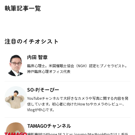
執筆記事一覧
注目のイチオシスト
内田 智章
臨床心理士。米国催眠士協会（NGH）認定ヒプノセラピスト。
神戸臨床心理オフィス代表
SO-P/そーぴー
YouTubeチャンネルで大好きなカメラや写真に関する内容を発
信しています。初心者に向けたHow toやカメラのレビュー、
Vlogが中心です。
TAMAGOチャンネル
撮影機材はiPhone SE２とxs /osumo/MacBookProだけ！手当