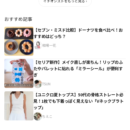
イチオシストをもっと見る ›
おすすめ記事
【セブン・ミスド比較】ドーナツを食べ比べ！お
すすめはどっち？
相場一花
【セリア新作】メイク直しが楽ちん！リップのふ
たやパレットに貼れる「ミラーシール」が便利す
ぎ
TSUN
【ユニクロ夏トップス】50代の骨格ストレート必
見！1枚でも下着っぽく見えない「Vネックブラト
ップ」
ちえこ