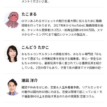
メントください♪返...
たこまる
ロマンあふれるガジェットの魅力を最大限に伝えるために動画
投稿を行っております。 2017年末からYouTubeに動画投稿を始
め、チャンネル登録者19.3万人・総再生回数は6500万回。スマ
ホからゲーミングPCまで幅広いジャンルの製品を...
こんどう たかこ
おもちゃコンサルタントの資格を持ち、おもちゃ専門誌『おも
ちゃで遊ぼう』の特集記事を担当する編集者。安心・安全なお
もちゃの中から、最新玩具や長く愛されている優良玩具を紹介
している。2児の母でもあり、子育て系の媒体でママ目線の記事
を執筆する他、...
潮凪 洋介
雑誌やWebをはじめ、恋愛＆人生系著書多数。リアルエッセイ
の著作は国内外60冊にのぼる。恋愛は現場で起こっている！モ
テ偏差値60以上を目指す男女のための実践型 恋愛コラム