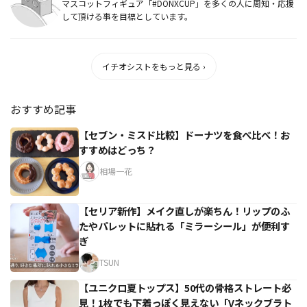
マスコットフィギュア「#DONXCUP」を多くの人に周知・応援
して頂ける事を目標としています。
イチオシストをもっと見る ›
おすすめ記事
【セブン・ミスド比較】ドーナツを食べ比べ！お
すすめはどっち？
相場一花
【セリア新作】メイク直しが楽ちん！リップのふ
たやパレットに貼れる「ミラーシール」が便利す
ぎ
TSUN
【ユニクロ夏トップス】50代の骨格ストレート必
見！1枚でも下着っぽく見えない「Vネックブラト