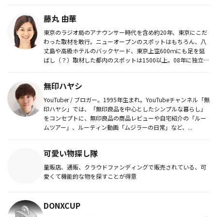
藤丸 由華
東京のラジオ局のアナウンサー時代を含め約20年、東京にこだ
わった取材を敢行。ニューオープンのスポットはもちろん、八
丈島や高級ホテルのバックヤード、東京上空600ｍにも足を延
ばし（？）取材した都内のスポットは1500以上。08年に独立
し、現在...
無印ハヤシ
YouTuber / ブロガー。1995年生まれ。YouTubeチャンネル「無
印ハヤシ」では、「無印良品を中心としたシンプルな暮らし」
をコンセプトに、無印良品の商品レビューや自宅紹介の「ルー
ムツアー」、ルーティン動画「ムジラーの日常」など、...
可愛い物探し隊
量販店、通販、クラウドファンディングで販売されている、可
愛くて機能的な物を探すことが得意
DONXCUP