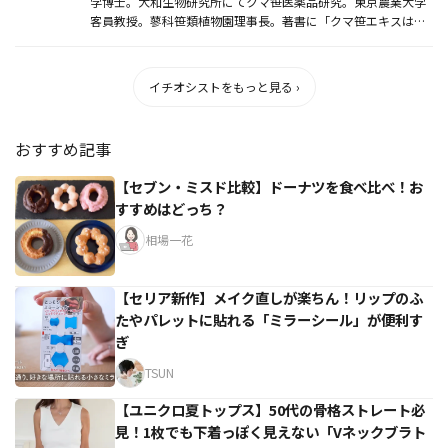
学博士。大和生物研究所にてクマ笹医薬品研究。東京農業大学
客員教授。蓼科笹類植物園理事長。著書に「クマ笹エキスはこ
んなに効く」宙出...
イチオシストをもっと見る ›
おすすめ記事
【セブン・ミスド比較】ドーナツを食べ比べ！お
すすめはどっち？
相場一花
【セリア新作】メイク直しが楽ちん！リップのふ
たやパレットに貼れる「ミラーシール」が便利す
ぎ
TSUN
【ユニクロ夏トップス】50代の骨格ストレート必
見！1枚でも下着っぽく見えない「Vネックブラト