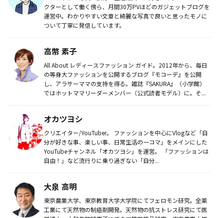
クターとして働く傍ら、月間30万PVほどのガジェットブログを
運営中。わかりやすい文章と綺麗な写真で良いと思ったモノに
ついて丁寧に発信しています。
高幣 素子
All About レディースファッション ガイド。2012年から、毎日
の等身大ファッションを公開するブログ『モコーデ』を公開
し、アラサーママの支持を得る。雑誌『SAKURA』（小学館）
ではホットママリーダーメンバー（公式読者モデル）に。そ...
オカツヨシ
クリエイター/YouTuber。 ファッションを中心にVlogなど「自
分が好きな事、楽しい事、日常生活の一コマ」をメインにした
YouTubeチャンネル「オカツヨシ」を運営。 「ファッションは
自由！」など流行りに乗り過ぎない「自分...
大泉 高明
東京農業大学、東京教育大学大学院にてフェロモン研究。全薬
工業にて天然物の制癌剤開発。天然物の抗ストレス研究にて医