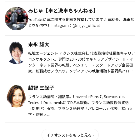
みじゅ【車と洗車ちゃんねる】
YouTubeに車に関する動画を投稿しています♪ 車紹介、洗車な
どを配信中！ Instagram：@mijyu_official
末永 雄大
転職エージェント アクシス株式会社 代表取締役社長兼キャリア
コンサルタント。専門は20～30代のキャリアデザイン、IT・イ
ンターネット業界の転職、ベンチャー・スタートアップ企業研
究、転職成功ノウハウ。メディアでの執筆活動や福岡県ハロー
ワーク...
越智 三起子
フランス語講師・翻訳家。Universite Paris 7, Sciences des
Textes et DocumentsにてD.E.A.取得。フランス語教授法資格
（DUFLE）所持。フランス語教室「パレコール」代表。松山大
学・愛媛大...
イチオシストをもっと見る ›