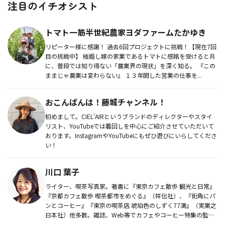
注目のイチオシスト
トマト一筋半世紀農家ヨダファームたかゆき
リピーター様に感謝！ 過去6回プロジェクトに挑戦！【現在7回
目の挑戦中】 結婚し嫁の家業であるトマトに感銘を受けると共
に、普段では知り得ない「農業界の現状」を深く知る。 『この
ままじゃ農業は変わらない』 １３年間した営業の仕事を...
おこんばんは！藤城チャンネル！
初めまして。CIEL'AIRというブランドのディレクターやスタイ
リスト、YouTubeでは着回しを中心にご紹介させていただいて
おります。InstagramやYouTubeにもぜひ遊びにいらしてくださ
い！
川口 葉子
ライター、喫茶写真家。著書に『東京カフェ散歩 観光と日常』
『京都カフェ散歩 喫茶都市をめぐる』（祥伝社）、『街角にパ
ンとコーヒー』『東京の喫茶店 琥珀色のしずく77滴』（実業之
日本社）他多数。雑誌、Web等でカフェやコーヒー特集の監
修、記事...