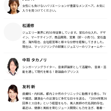
女性にも負けないバリエーションが豊富なメンズヘア。お気に
入りを見つけてください。
松浦修
ジュエリー業界に約50年従事しています。宝石の仕入れ、デザ
イン、マーケテイング、商品開発、営業（卸・小売り)、宝石査
定、海外駐在、会社経営等と様々な分野を経験してきました。
現在は、マッリジリングの卸業とジュエリーのリフォームやオ
ーダーメイド...
中将 タカノリ
シンガーソングライター、音楽評論家として活躍中。 音楽・芸
能を通して現代を斬る！歌謡曲のプリンス
友利 新
皮膚科・内科医。都内２か所のクリニックに勤務する傍ら、TV
や雑誌、講演会への出演など多忙な日々を送る。「2004年第36
回準ミス日本」という経歴をもち、美人医師の代名詞的存在。
最近は、健康と美肌を育むジュース開発にも力を注ぎ、著書も