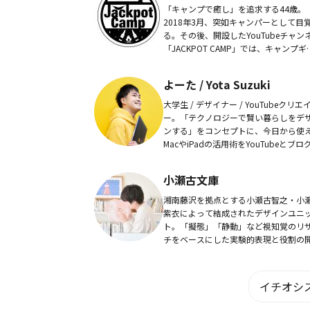
「キャンプで癒し」を追求する44歳。
2018年3月、突如キャンパーとして目
る。その後、開設したYouTubeチャン
「JACKPOT CAMP」では、キャンプギ
のレビュー動画や、キャンプにまつわ
イフスタイルの紹介動画をメインに配..
よーた / Yota Suzuki
大学生 / デザイナー / YouTubeクリエ
ー。「テクノロジーで賢い暮らしをデ
ンする」をコンセプトに、今日から使
MacやiPadの活用術をYouTubeとブロ
発信。YouTubeチャンネルでは、Mac
用する人へのイン...
小瀬古文庫
湘南藤沢を拠点とする小瀬古智之・小
紫衣によって結成されたデザインユニ
ト。「擬態」「静動」など視知覚のリ
チをベースにした実験的表現と役割の
を行う。その成果をアートブック出版
ライアントワークを通じて国内外で発
し、創造性の流通...
イチオシス