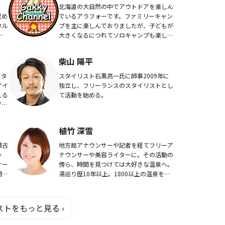
北海道の大自然の中でアウトドアを楽しん
覚め
でいるアラフォーです。ファミリーキャン
ネル
プを主に楽しんでおりましたが、子どもが
ア
大きくなるにつれてソロキャンプも楽しむ
るラ
ように。2020年からはソロ登山も開始。
.
アウトドアライフの幅を拡大中。アウトド
柴山 陽平
アの楽しさ...
イタ
スタイリスト石黒亮一氏に師事2009年に
ザイ
独立し、フリーランスのスタイリストとし
える
て活動を始める。
グで
を活
植竹 深雪
瀬古
地方局アナウンサーや記者を経てフリーア
ッ
ナウンサーや美容ライターに。その活動の
サー
傍ら、時間を見つけては大好きな温泉へ。
開発
湯巡り歴10年以上。1800以上の温泉を巡
・ク
っている。仕事柄、美肌になれる温泉を探
表
すのが得意。
トをもっと見る ›