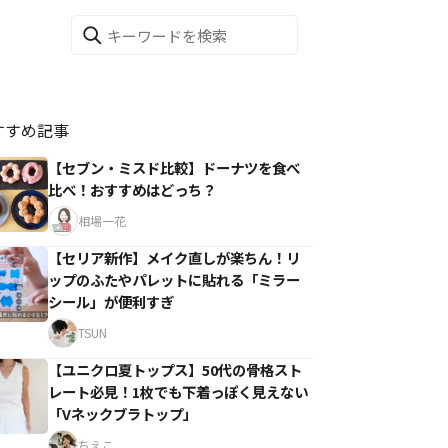
すすめ記事
【セブン・ミスド比較】ドーナツを食べ
比べ！おすすめはどっち？
相場一花
【セリア新作】メイク直しが楽ちん！リ
ップのふたやパレットに貼れる「ミラー
シール」が便利すぎ
TSUN
【ユニクロ夏トップス】50代の骨格スト
レート必見！1枚でも下着っぽく見えない
「Vネックブラトップ」
ちえこ