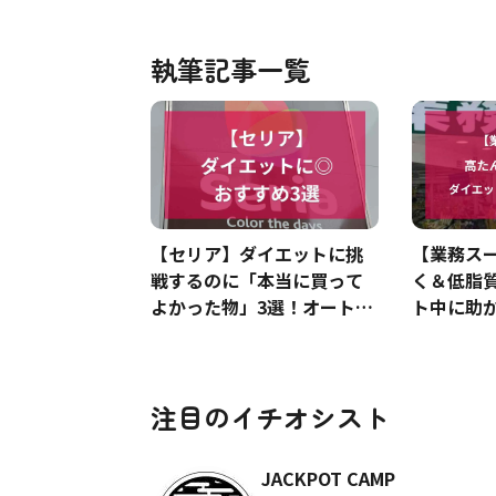
執筆記事一覧
【セリア】ダイエットに挑
【業務ス
戦するのに「本当に買って
く＆低脂
よかった物」3選！オートミ
ト中に助
ール保存に便利な容器も《2
お得な「
024》
注目のイチオシスト
JACKPOT CAMP