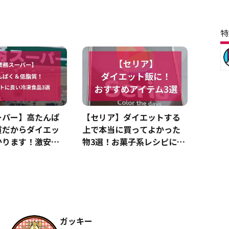
特
ーパー】高たんぱ
【セリア】ダイエットする
質だからダイエッ
上で本当に買ってよかった
かります！激安で
物3選！お菓子系レシピに使
冷凍食品3選」
えるアイテムも
ガッキー