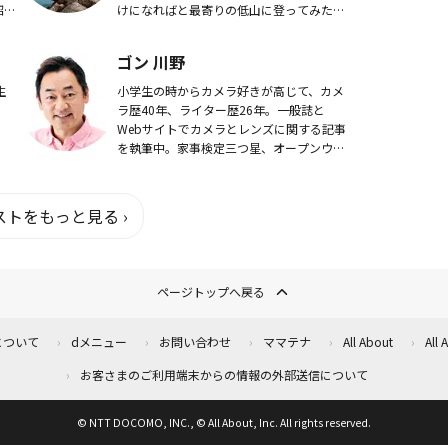
紹介
けになればと最寄りの低山に登ってみた。
ル
するとどうでしょう、大自然のトレイルで
開
五感が研ぎ澄まされ、心身ともにリセット
ゴン 川野
される最高の...
生
小学生の時からカメラ好きが高じて、カメ
ラ歴40年、ライター歴26年。一般誌と
Webサイトでカメラとレンズに関する記事
を執筆中。家事検定三つ星、オープンウォ
ーターダイバー、大型二輪免許取得。スタ
ジオからアウトドアまであらゆる環境でデ
ジタルカメ...
トをもっと見る ›
ページトップへ戻る
について
dメニュー
お問い合わせ
ママテナ
All About
All
お客さまのご利用端末からの情報の外部送信について
© NTT DOCOMO, INC., © All About, Inc. All rights reserved.