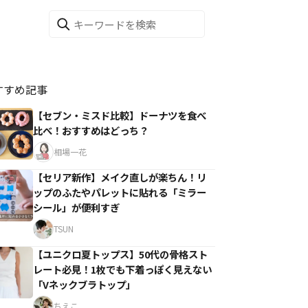
すすめ記事
【セブン・ミスド比較】ドーナツを食べ
比べ！おすすめはどっち？
相場一花
【セリア新作】メイク直しが楽ちん！リ
ップのふたやパレットに貼れる「ミラー
シール」が便利すぎ
TSUN
【ユニクロ夏トップス】50代の骨格スト
レート必見！1枚でも下着っぽく見えない
「Vネックブラトップ」
ちえこ