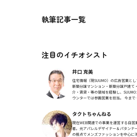
執筆記事一覧
注目のイチオシスト
井口 克美
住宅情報（現SUUMO）の広告営業とし
新築分譲マンション・新築分譲戸建て
介・賃貸・等の領域を経験し、SUUMO
ウンターでは参画営業を担当。 今まで
学したモデルルームや現地は2000物件
上、担当してきたクライアントは100
タクトちゃんねる
超え...
現在WEB関連での事業を運営する自営
者。元アパレルデザイナー＆パタンナ
の視点でメンズファッションを中心に