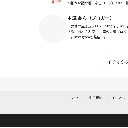
の細かい話や着こなしコーデについて
する動画を投稿するYouTubeチャンネ
「タクトちゃんねる」を2020年9月に
中道 あん（ブロガー）
設。今...
「女性の生き方ブログ！50代を丁寧に
きる、あんさん流」 主宰の人気ブロガ
ー。Instagramも発信中。
イチオシス
ホーム
利用規約
イチオシ