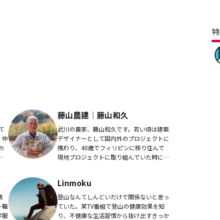
特
藤山農建｜藤山和久
て
武川の農家、藤山和久です。若い頃は建築
・仲
デザイナーとして国内外のプロジェクトに
カ
携わり、40歳でフィリピンに移り住んで
見
現地プロジェクトに取り組んでいた時に、
以
武川で農業を営んでいた父が健康を損ね、
社を
急遽帰郷し農業を継ぎました。外の世界を
Linmoku
見てきただけ...
業
登山なんてしんどいだけで関係ないと思っ
ー職
ていた。某TV番組で登山の健康効果を知
洋服
り、不健康な生活習慣から抜け出すきっか