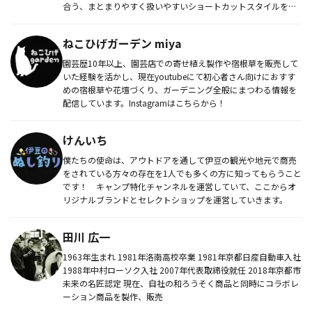
合う、まとまりやすく扱いやすいショートカットスタイルを追
求。
ねこひげガーデン miya
園芸歴10年以上、園芸店での寄せ植え製作や宿根草を販売して
いた経験を活かし、現在youtubeにて初心者さん向けにおすす
めの宿根草や花壇づくり、ガーデニング全般にまつわる情報を
配信しています。Instagramはこちらから！
けんいち
僕たちの使命は、アウトドアを通して伊豆の観光や地元で商売
をされている方々の存在を1人でも多くの方に知ってもらうこと
です！ キャンプ特化チャンネルを運営していて、ここからオ
リジナルブランドとセレクトショップを運営していきます。
田川 広一
1963年生まれ 1981年洛南高校卒業 1981年京都日産自動車入社
1988年中村ローソク入社 2007年代表取締役就任 2018年京都市
未来の名匠認定 現在、自社の和ろうそく商品と同時にコラボレ
ーション商品を製作、販売