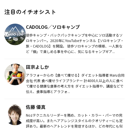
注目のイチオシスト
CADOLOG／ソロキャンプ
徒歩キャンプ・バックパックキャンプを中心にソロ活動するソ
ロキャンパー。2020年にYouTubeチャンネル【ソロキャンプ・
旅・CADOLOG】を開設。 徒歩ソロキャンプの模様、一人旅な
ど「個」で楽しめる事を中心に、気になるキャンプギア...
田京よしか
アラフォーからの【食べて痩せる】ダイエット指導者 Maru合同
会社 代表 食べ痩せライフプランナー 計4000人以上の人に食べ
て痩せる健康な食事の考え方を ダイエット指導や、講座などで
伝え、食事指導とアラフォ...
佐藤 優真
Nozテクニカルリーダーを務め、カット・カラー・パーマの完
成度が高い。またヘアアレンジスタイルのクオリティーにも定
評あり。最新のヘアトレンドを発信するほか、どの年代にも似