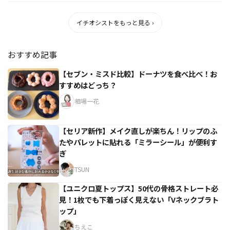
イチオシストをもっと見る ›
おすすめ記事
【セブン・ミスド比較】ドーナツを食べ比べ！お
すすめはどっち？
相場一花
【セリア新作】メイク直しが楽ちん！リップのふ
たやパレットに貼れる「ミラーシール」が便利す
ぎ
TSUN
【ユニクロ夏トップス】50代の骨格ストレート必
見！1枚でも下着っぽく見えない「Vネックブラト
ップ」
ちえこ