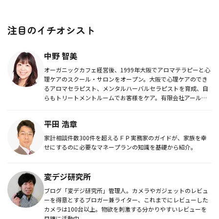
注目のイチオシスト
中野 智美
オーガニックカフェ経営後、1999年大阪でアロマテラピーと心
理ケアのスクール・サロンをオープン。大阪で心理ケアのでき
るアロマセラピスト、メンタルハーバルセラピストを育成、自
らもトリートメントルームでお客様をケア。有限会社アール・
アイ取締役、...
平田 浩章
家計相談件数300件を超えるＦＰ実務家のガイドが、家族を幸
せにするのに必要なマネープランの知識を基礎から紹介。
変デジ研究所
ブログ「変デジ研究所」管理人。カメラやガジェットのレビュ
ーを得意とするブロガー兼ライター、これまでにレビューした
カメラは100台以上。物欲を刺激する分かりやすいレビューを
目標に活動中。