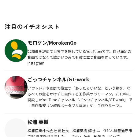
注目のイチオシスト
モロケン/MorokenGo
公務員を辞めて世界中を旅しているYouTuberです。自己満足の
動画ではなくて誰がいつみても役に立つ動画を作っています。
Instagram
ごっつチャンネル/GT-work
アウトドアや家庭で役立つ「あったらいいな」という物を、な
るべくお金をかけずに自作する工作系サラリーマン。2019年に
開設したYouTubeチャンネル「ごっつチャンネル/GT-work」 で
「自作激安リン酸鉄ポータブル電源」や「手作りルーフ...
松浦 英樹
松浦産業株式会社 副社長 松浦英樹 弊社は、うどん県善通寺市
で90周年を迎えました。「ひも」から、紙袋の「とって」、