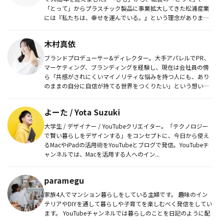
「とって」からプラスチック製品に事業拡大してきた松浦産業
には『私たちは、幸せを運んでいる。』という理念がありま
す。うどんを...
木村真依
ブランドプロデューサー&ディレクター。大手アパレルでPR、
マーケティング、ブランディングを経験し、現在は会社員の傍
ら「共感がされにくいマイノリティな悩みを持つ人にも、あり
のままの自分に自信が持てる世界をつくりたい」という想いか
ら、自分の個性...
よーた / Yota Suzuki
大学生 / デザイナー / YouTubeクリエイター。「テクノロジー
で賢い暮らしをデザインする」をコンセプトに、今日から使え
るMacやiPadの活用術をYouTubeとブログで発信。YouTubeチ
ャンネルでは、Macを活用する人へのイン...
paramegu
家族4人でマンション暮らしをしている主婦です。 趣味のイン
テリアやDIYを通して暮らしや子育てを楽しむべく発信をしてい
ます。 YouTubeチャンネルでは暮らしのことを日記のように配