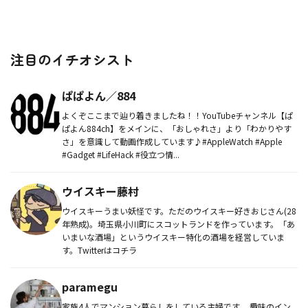
注目のイチオシスト
ぱぱよん／884
よくぞここまで辿り着きましたね！！YouTubeチャンネル【ぱ
ぱよん884ch】をメインに、「おしゃれさ」より「わかりやす
さ」を意識して動画作成しています♪#AppleWatch #Apple
#Gadget #LifeHack #役立つ情...
ウイスキー藤村
ウイスキーうまい妖怪です。ただのウイスキー好きおじさん(28
年熟成)。埼玉県小川町にスコットランドを作っています。「あ
いまいな酒場」というウイスキー特化の酒場を経営していま
す。Twitterはコチラ
paramegu
家族4人でマンション暮らしをしている主婦です。 趣味のイン