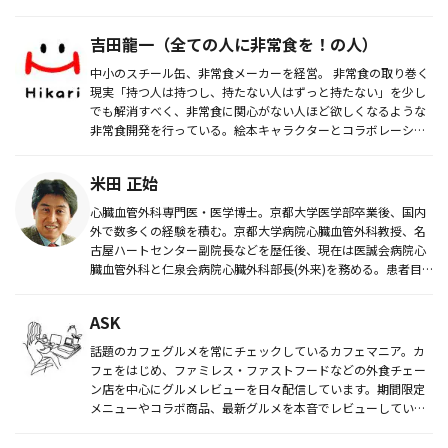
吉田龍一（全ての人に非常食を！の人）
中小のスチール缶、非常食メーカーを経営。 非常食の取り巻く
現実「持つ人は持つし、持たない人はずっと持たない」を少し
でも解消すべく、非常食に関心がない人ほど欲しくなるような
非常食開発を行っている。絵本キャラクターとコラボレーショ
ンした親子向...
米田 正始
心臓血管外科専門医・医学博士。京都大学医学部卒業後、国内
外で数多くの経験を積む。京都大学病院心臓血管外科教授、名
古屋ハートセンター副院長などを歴任後、現在は医誠会病院心
臓血管外科と仁泉会病院心臓外科部長(外来)を務める。患者目
線の治療をモッ...
ASK
話題のカフェグルメを常にチェックしているカフェマニア。カ
フェをはじめ、ファミレス・ファストフードなどの外食チェー
ン店を中心にグルメレビューを日々配信しています。期間限定
メニューやコラボ商品、最新グルメを本音でレビューしていま
す。