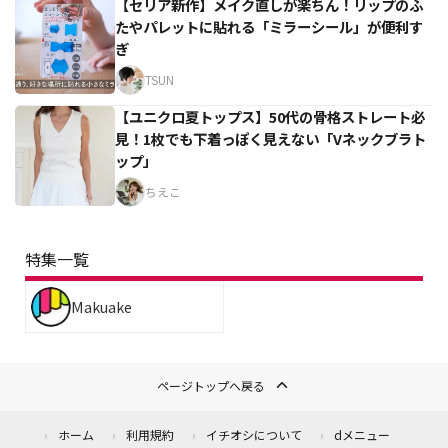
【セリア新作】メイク直しが楽ちん！リップのふ
たやパレットに貼れる「ミラーシール」が便利す
ぎ
TSUN
【ユニクロ夏トップス】50代の骨格ストレート必
見！1枚でも下着っぽく見えない「Vネックブラト
ップ」
ちえこ
特集一覧
Makuake
ページトップへ戻る
ホーム
利用規約
イチオシについて
dメニュー