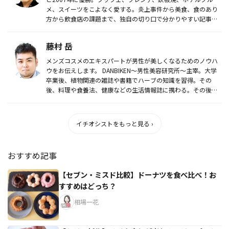
メ、スイーツをこよなく愛する。炎上事件から美食、食のあり
方から飲食店の課題まで、独自の切り口で分かりやすい記事を
執筆。...
藤村 岳
メンズコスメのエキスパートが男性が美しくなるためのノウハ
ウをお伝えします。 DANBIKEN～男性美容研究所～主宰。大学
卒業後、植物関連の雑誌や書籍でハーブの知識を習得。その
後、料理や食養法、健康などの生活情報誌に携わる。その後独
立し、現...
イチオシストをもっと見る ›
おすすめ記事
【セブン・ミスド比較】ドーナツを食べ比べ！お
すすめはどっち？
相場一花