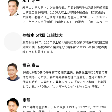
水上 浩一
経営コンサルティング会社代表。月商1億円超の店舗を連続で輩
出する全国16地域、1,000人以上が参加の勉強会「EC実践会」
の講師。著書に「圧倒的「利益」を生み出す“キュレーション・
マーケティング”独自性を創出する１０の視点」「ホームページ
な...
㈱博水 5代目 江越雄大
創業明治36年、120年以上続く福岡にある練り物屋の5代目江越
雄大です。 伝統の味と製法を守り原料にこだわった練り物の美
味しさをお届けします。
堀込 泰三
10歳と6歳の男の子を育てる兼業主夫。長男誕生時に2年間の育
休を取得。その後、妻の海外勤務を経て退職し、在宅で翻訳の
仕事を始め、夫妻ともに兼業シュフの「Wシュフ家庭」を実践
している。NPO法人「ファザーリング・ジャパン」所属、「秘
密結社主夫...
東龍
1976年台湾生まれ。テレビ東京「TVチャンピオン」で2002年
と2007年に優勝。ブッフェ、フレンチ、鉄板焼、ホテルグル