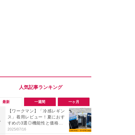
最新
一週間
一ヶ月
【ワークマン】「冷感レギン
「ワークマ
ス」着用レビュー！夏におす
うならこれ
1
1
すめの3選◎機能性と価格比
感抜群！蒸れ
較
サンダル
2025/07/16
2026/08/02