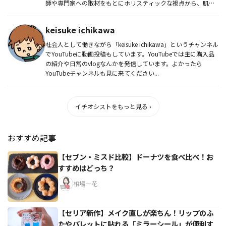
師や専門家への取材をもとにホリスティックな視点から、肌
（スキンケア）・...
keisuke ichikawa
社会人として働きながら「keisuke ichikawa」というチャンネル
でYouTubeに動画投稿もしています。YouTubeでは主に購入品
の紹介や日常のvlogなんかを発信しています。よかったら
YouTubeチャンネルも見に来てください...
イチオシストをもっと見る ›
おすすめ記事
【セブン・ミスド比較】ドーナツを食べ比べ！お
すすめはどっち？
相場一花
【セリア新作】メイク直しが楽ちん！リップのふ
たやパレットに貼れる「ミラーシール」が便利す