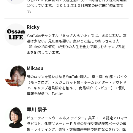
品化しています。 ２０１１年１０月創業の研究開発型企業で
す。
Ricky
YouTubeチャンネル「おっさんらいふ」では、お金は無い。友
達は少ない。見た目も悪い。良いとこ無しのおっさん２人
（RickyとBONES）が残りの人生を全力で楽しむキャンプ系動
画を配信しています。
Mikasu
男のロマンを追い求めるYouTube職人。 車・車中泊旅・バイク
（モトブログ）・ガジェ??ット類・ホームシアター・アウトド
ア、キャンプ道具紹介を軸?に、 商品紹介（レビュー）・便利
情報を配信中。Twitter
早川 景子
ビューティー＆ウエルネス ライター。英国ＩＦＡ認定アロマセ
ラピスト。化粧品メーカーＰＲ誌の制作や雑誌美容ページの編
集・ライティング、美容・健康関連書籍の制作などを行う。医