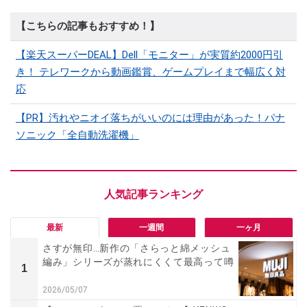
【こちらの記事もおすすめ！】
【楽天スーパーDEAL】Dell「モニター」が実質約2000円引
き！ テレワークから動画鑑賞、ゲームプレイまで幅広く対
応
【PR】汚れやニオイ落ちがいいのには理由があった！パナ
ソニック「全自動洗濯機」
最新
一週間
一ヶ月
さすが無印…新作の「さらっと綿メッシュ
編み」シリーズが蒸れにくくて最高って噂
1
2026/05/07