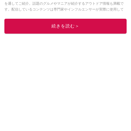
を通してご紹介。話題のグルメやマニアが紹介するアウトドア情報も満載で
す。配信しているコンテンツは専門家やインフルエンサーが実際に使用して
レビューしています。毎日トレンド情報をお届けしているので、ぜひ
Google
ニュースでフォロー
してください！
続きを読む＞
このイチオシストの他の記事を読む