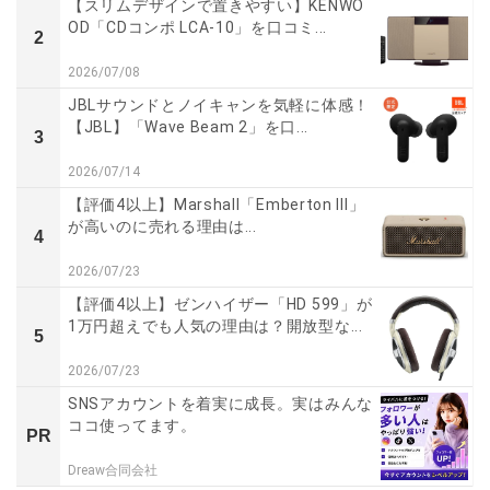
【スリムデザインで置きやすい】KENWO
OD「CDコンポ LCA-10」を口コミ...
2
2026/07/08
JBLサウンドとノイキャンを気軽に体感！
【JBL】「Wave Beam 2」を口...
3
2026/07/14
【評価4以上】Marshall「Emberton III」
が高いのに売れる理由は...
4
2026/07/23
【評価4以上】ゼンハイザー「HD 599」が
1万円超えでも人気の理由は？開放型な...
5
2026/07/23
SNSアカウントを着実に成長。実はみんな
ココ使ってます。
PR
Dreaw合同会社