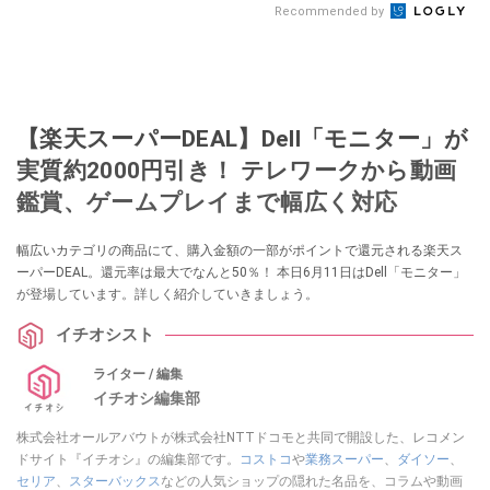
Recommended by
【楽天スーパーDEAL】Dell「モニター」が
実質約2000円引き！ テレワークから動画
鑑賞、ゲームプレイまで幅広く対応
幅広いカテゴリの商品にて、購入金額の一部がポイントで還元される楽天ス
ーパーDEAL。還元率は最大でなんと50％！ 本日6月11日はDell「モニター」
が登場しています。詳しく紹介していきましょう。
イチオシスト
ライター / 編集
イチオシ編集部
株式会社オールアバウトが株式会社NTTドコモと共同で開設した、レコメン
ドサイト『イチオシ』の編集部です。
コストコ
や
業務スーパー
、
ダイソー
、
セリア
、
スターバックス
などの人気ショップの隠れた名品を、コラムや動画