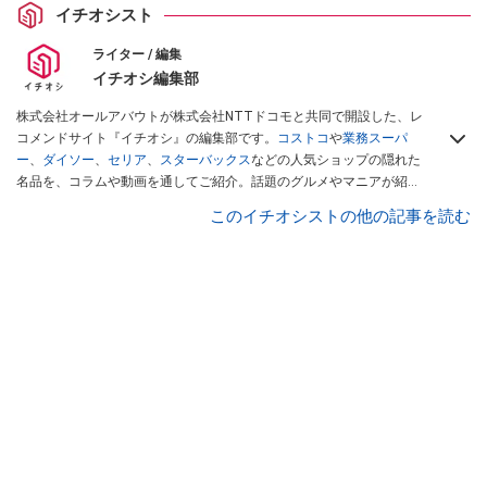
イチオシスト
ライター / 編集
イチオシ編集部
株式会社オールアバウトが株式会社NTTドコモと共同で開設した、レ
コメンドサイト『イチオシ』の編集部です。
コストコ
や
業務スーパ
ー
、
ダイソー
、
セリア
、
スターバックス
などの人気ショップの隠れた
名品を、コラムや動画を通してご紹介。話題のグルメやマニアが紹介
するアウトドア情報も満載です。配信しているコンテンツは専門家や
このイチオシストの他の記事を読む
インフルエンサーが実際に使用してレビューしています。毎日トレン
ド情報をお届けしているので、ぜひ
Googleニュースでフォロー
してく
ださい！