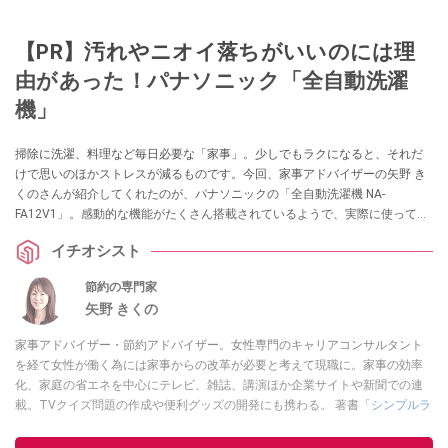
【PR】汚れやニオイ落ちがいいのには理
由があった！パナソニック「全自動洗濯
機」
掃除に洗濯、料理など毎日必要な「家事」。少しでもラクになると、それだ
けで思いのほかストレスが減るものです。今回、家事アドバイザーの矢野 き
くのさんが紹介してくれたのが、パナソニックの「全自動洗濯機 NA-
FA12V1」。感動的な機能がたくさん搭載されているようで、実際に使ってみ
ると洗濯に感じていた「プチストレス」がどんどん軽減されていったのだそ
イチオシスト
う 。その魅力を詳しく解説してくれました！（提供：パナソニック株式会
社）
節約の専門家
矢野 きくの
家事アドバイザー・節約アドバイザー。女性専門のキャリアコンサルタント
を経て女性が働く為には家事からの改革が必要と考えて現職に。家事の効率
化、家庭の省エネを中心にテレビ、雑誌、講演ほか企業サイトや新聞での連
載。TVクイズ問題の作成や便利グッズの開発にも携わる。 著書
「シンプルラ
イフの節約リスト」講談社